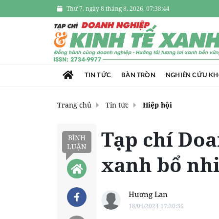
Thứ 7, ngày 8 tháng 8, 2026, 07:38:45
TIN TỨC
BÀN TRÒN
NGHIÊN CỨU K
Trang chủ
Tin tức
Hiệp hội
Tạp chí Doa
BÌNH
LUẬN
xanh bổ nhiê
Hương Lan
18/09/2024 17:20:36