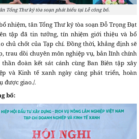
ân Tổng Thư ký tòa soạn phát biểu tại Lễ công bố.
 bổ nhiệm, tân Tổng Thư ký tòa soạn Đỗ Trọng Đạt
n tập đã tin tưởng, tín nhiệm giới thiệu và bổ
o chủ chốt của Tạp chí. Đồng thời, khẳng định sẽ
p, trau dồi chuyên môn nghiệp vụ, bản lĩnh chính
nh thần đoàn kết sát cánh cùng Ban Biên tập xây
p và Kinh tế xanh ngày càng phát triển, hoàn
 được giao./.
ng bố: