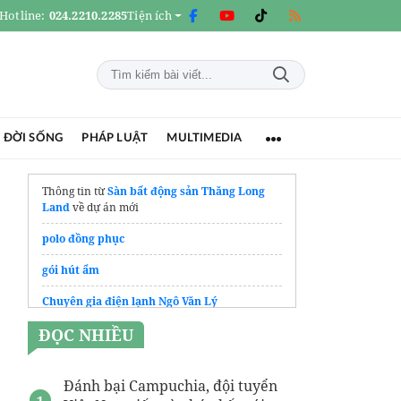
Hotline:
024.2210.2285
Tiện ích
 ĐỜI SỐNG
PHÁP LUẬT
MULTIMEDIA
Thông tin từ
Sàn bất động sản Thăng Long
Land
về dự án mới
polo đồng phục
gói hút ẩm
Chuyên gia điện lạnh Ngô Văn Lý
ĐỌC NHIỀU
Yêu cầu gửi
Báo giá van chặn lửa tại Hà Nội
chi tiết nhất
Đánh bại Campuchia, đội tuyển