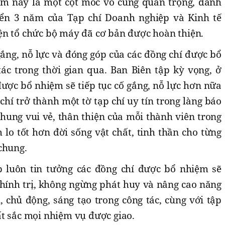
m nay là một cột mốc vô cùng quan trọng, đánh
iển 3 năm của Tạp chí Doanh nghiệp và Kinh tế
n tổ chức bộ máy đã cơ bản được hoàn thiện.
ắng, nỗ lực và đóng góp của các đồng chí được bổ
ác trong thời gian qua. Ban Biên tập kỳ vọng, ở
ược bổ nhiệm sẽ tiếp tục cố gắng, nỗ lực hơn nữa
hí trở thành một tờ tạp chí uy tín trong làng báo
 chung vui vẻ, thân thiện của mỗi thành viên trong
 lo tốt hơn đời sống vật chất, tinh thần cho từng
 chung.
p luôn tin tưởng các đồng chí được bổ nhiệm sẽ
hính trị, không ngừng phát huy và nâng cao năng
 chủ động, sáng tạo trong công tác, cùng với tập
t sắc mọi nhiệm vụ được giao.