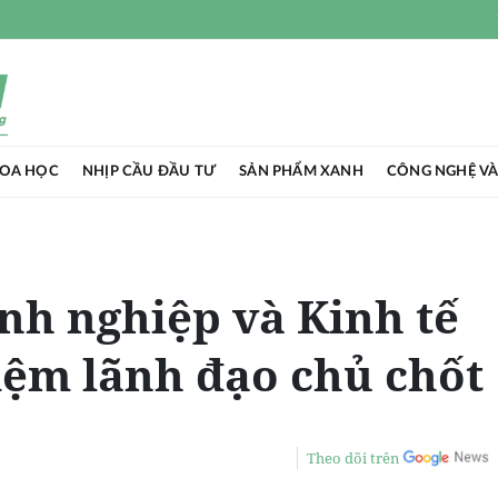
HOA HỌC
NHỊP CẦU ĐẦU TƯ
SẢN PHẨM XANH
CÔNG NGHỆ VÀ
nh nghiệp và Kinh tế
̣m lãnh đạo chủ chốt
Theo dõi trên