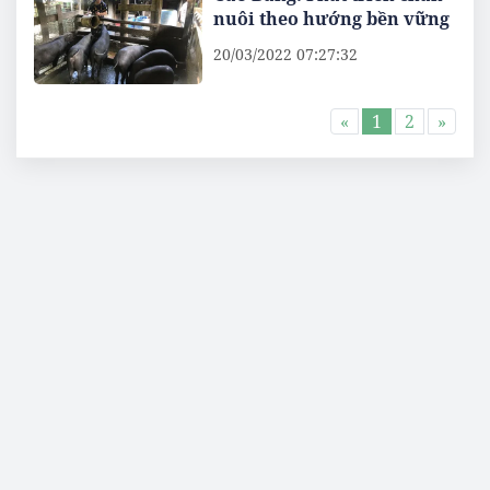
nuôi theo hướng bền vững
20/03/2022 07:27:32
«
1
2
»