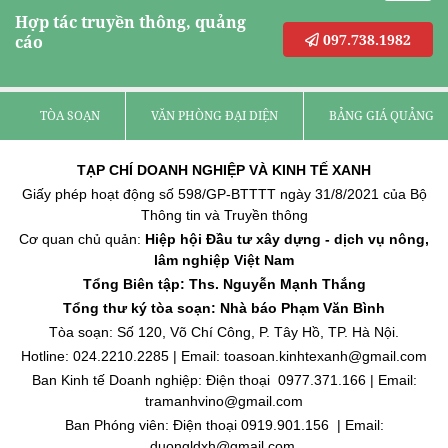
Hợp tác truyền thông, quảng
097.738.1982
cáo
TÒA SOẠN
VĂN PHÒNG ĐẠI DIỆN
BẢNG GIÁ QUẢNG C
TẠP CHÍ DOANH NGHIỆP VÀ KINH TẾ XANH
Giấy phép hoạt động số 598/GP-BTTTT ngày 31/8/2021 của Bộ
Thông tin và Truyền thông
Cơ quan chủ quản:
Hiệp hội Đầu tư xây dựng - dịch vụ nông,
lâm nghiệp Việt Nam
Tổng Biên tập: Ths. Nguyễn Mạnh Thắng
Tổng thư ký tòa soạn: Nhà báo Phạm Văn Bình
Tòa soạn: Số 120, Võ Chí Công, P. Tây Hồ, TP. Hà Nội.
Hotline: 024.2210.2285 | Email: toasoan.kinhtexanh@gmail.com
Ban Kinh tế Doanh nghiệp: Điện thoại 0977.371.166 | Email:
tramanhvino@gmail.com
Ban Phóng viên: Điện thoại 0919.901.156 | Email:
duongldxh@gmail.com