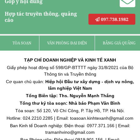
Góp ý nội dung
Hợp tác truyền thông, quảng
097.738.1982
cáo
TÒA SOẠN
VĂN PHÒNG ĐẠI DIỆN
BẢNG GIÁ QUẢNG C
TẠP CHÍ DOANH NGHIỆP VÀ KINH TẾ XANH
Giấy phép hoạt động số 598/GP-BTTTT ngày 31/8/2021 của Bộ
Thông tin và Truyền thông
Cơ quan chủ quản:
Hiệp hội Đầu tư xây dựng - dịch vụ nông,
lâm nghiệp Việt Nam
Tổng Biên tập: Ths. Nguyễn Mạnh Thắng
Tổng thư ký tòa soạn: Nhà báo Phạm Văn Bình
Tòa soạn: Số 120, Võ Chí Công, P. Tây Hồ, TP. Hà Nội.
Hotline: 024.2210.2285 | Email: toasoan.kinhtexanh@gmail.com
Ban Kinh tế Doanh nghiệp: Điện thoại 0977.371.166 | Email:
tramanhvino@gmail.com
Ban Phóng viên: Điện thoại 0919.901.156 | Email: