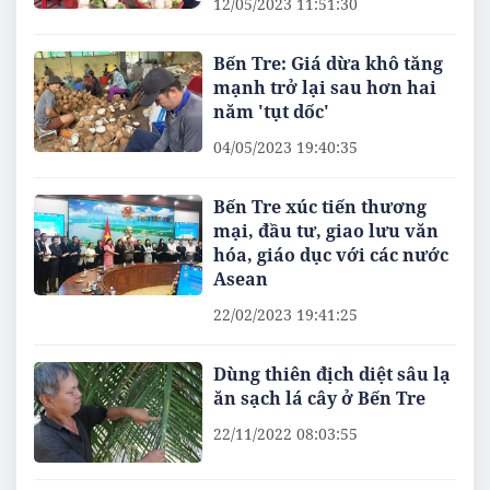
12/05/2023 11:51:30
Bến Tre: Giá dừa khô tăng
mạnh trở lại sau hơn hai
năm 'tụt dốc'
04/05/2023 19:40:35
Bến Tre xúc tiến thương
mại, đầu tư, giao lưu văn
hóa, giáo dục với các nước
Asean
22/02/2023 19:41:25
Dùng thiên địch diệt sâu lạ
ăn sạch lá cây ở Bến Tre
22/11/2022 08:03:55