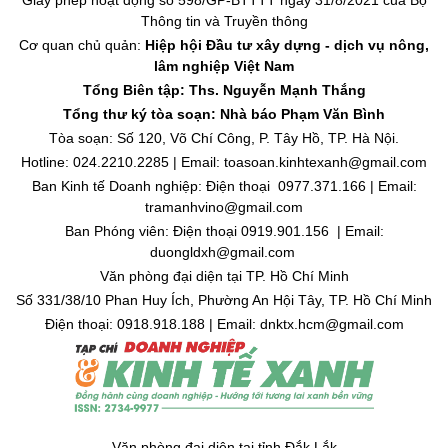
Giấy phép hoạt động số 598/GP-BTTTT ngày 31/8/2021 của Bộ
Thông tin và Truyền thông
Cơ quan chủ quản:
Hiệp hội Đầu tư xây dựng - dịch vụ nông,
lâm nghiệp Việt Nam
Tổng Biên tập: Ths. Nguyễn Mạnh Thắng
Tổng thư ký tòa soạn: Nhà báo Phạm Văn Bình
Tòa soạn: Số 120, Võ Chí Công, P. Tây Hồ, TP. Hà Nội.
Hotline: 024.2210.2285 | Email: toasoan.kinhtexanh@gmail.com
Ban Kinh tế Doanh nghiệp: Điện thoại 0977.371.166 | Email:
tramanhvino@gmail.com
Ban Phóng viên: Điện thoại 0919.901.156 | Email:
duongldxh@gmail.com
Văn phòng đại diện tại TP. Hồ Chí Minh
Số 331/38/10 Phan Huy Ích, Phường An Hội Tây, TP. Hồ Chí Minh
Điện thoại: 0918.918.188 | Email: dnktx.hcm@gmail.com
Văn phòng đại diện tại tỉnh Đắk Lắk