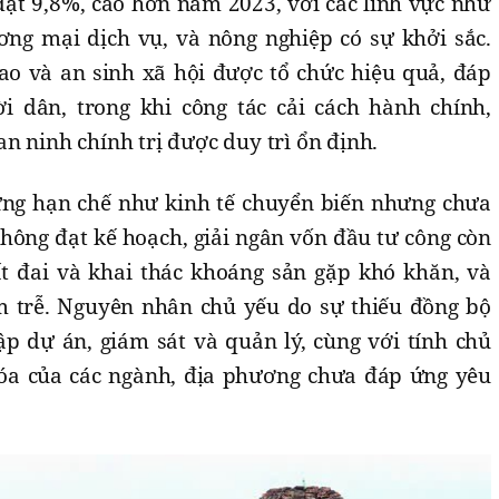
đạt 9,8%, cao hơn năm 2023, với các lĩnh vực như
ơng mại dịch vụ, và nông nghiệp có sự khởi sắc.
ao và an sinh xã hội được tổ chức hiệu quả, đáp
i dân, trong khi công tác cải cách hành chính,
n ninh chính trị được duy trì ổn định.
ững hạn chế như kinh tế chuyển biến nhưng chưa
không đạt kế hoạch, giải ngân vốn đầu tư công còn
t đai và khai thác khoáng sản gặp khó khăn, và
m trễ. Nguyên nhân chủ yếu do sự thiếu đồng bộ
ập dự án, giám sát và quản lý, cùng với tính chủ
hóa của các ngành, địa phương chưa đáp ứng yêu