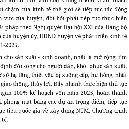
n lợi cơ bản, vẫn còn không ít khó khăn, thách
i chậm của kinh tế thế giới sẽ tiếp tục tác động
 vực của huyện, đòi hỏi phải tiếp tục thực hiện
iải pháp theo Nghị quyết Đại hội XXI của Đảng bộ
o của huyện ủy, HĐND huyện về phát triển kinh tế
21-2025.
 cho sản xuất - kinh doanh, nhất là mở rộng, tìm
 định đời sống cho người dân, khôi phục sản xuất,
ơ sở hạ tầng thiết yếu bị xuống cấp, hư hỏng, nhất
c, giao thông, thủy lợi. Đẩy nhanh thực hiện thủ tục
 ngân 100% kế hoạch vốn năm 2025, hoàn thành
ải phóng mặt bằng các dự án trọng điểm, tiếp tục
ục tiêu quốc gia về xây dựng NTM, Chương trình
 tế.