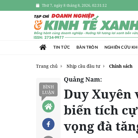
Thứ 7, ngày 8 tháng 8, 2026, 02:31:13
TIN TỨC
BÀN TRÒN
NGHIÊN CỨU K
Trang chủ
Nhịp cầu đầu tư
Chính sách
Quảng Nam:
BÌNH
Duy Xuyên 
LUẬN
biến tích cự
vọng đà tăn