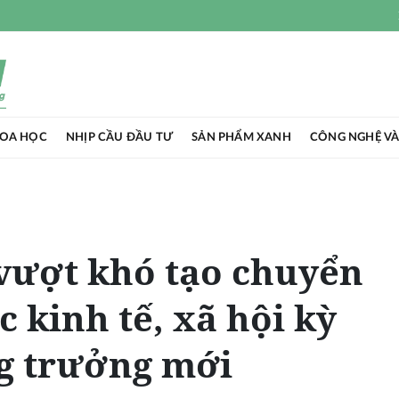
HOA HỌC
NHỊP CẦU ĐẦU TƯ
SẢN PHẨM XANH
CÔNG NGHỆ VÀ
vượt khó tạo chuyển
c kinh tế, xã hội kỳ
g trưởng mới