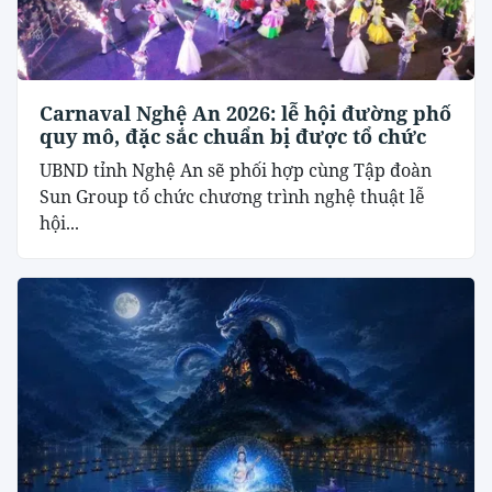
Carnaval Nghệ An 2026: lễ hội đường phố
quy mô, đặc sắc chuẩn bị được tổ chức
UBND tỉnh Nghệ An sẽ phối hợp cùng Tập đoàn
Sun Group tổ chức chương trình nghệ thuật lễ
hội...