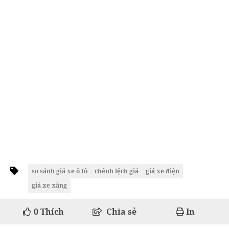
so sánh giá xe ô tô
chênh lệch giá
giá xe điện
giá xe xăng
0
Thích
Chia sẻ
In