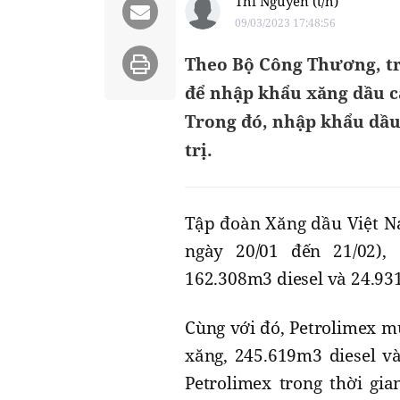
Thi Nguyên (t/h)
09/03/2023 17:48:56
Theo Bộ Công Thương, tr
để nhập khẩu xăng dầu cá
Trong đó, nhập khẩu dầu 
trị.
Tập đoàn Xăng dầu Việt Na
ngày 20/01 đến 21/02)
162.308m3 diesel và 24.93
Cùng với đó, Petrolimex m
xăng, 245.619m3 diesel v
Petrolimex trong thời gia