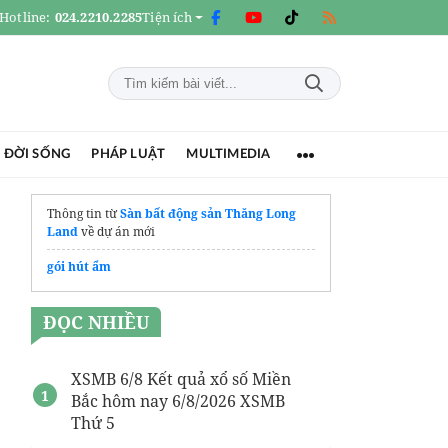
Hotline:
024.2210.2285
Tiện ích
 ĐỜI SỐNG
PHÁP LUẬT
MULTIMEDIA
Thông tin từ
Sàn bất động sản Thăng Long
Land
về dự án mới
gói hút ẩm
ĐỌC NHIỀU
XSMB 6/8 Kết quả xổ số Miền
Bắc hôm nay 6/8/2026 XSMB
Thứ 5