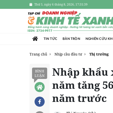
Thứ 5, ngày 6 tháng 8, 2026, 17:31:40
TIN TỨC
BÀN TRÒN
NGHIÊN CỨU K
Trang chủ
Nhịp cầu đầu tư
Thị trường
Nhập khẩu 
BÌNH
LUẬN
năm tăng 56
năm trước