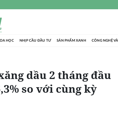
HOA HỌC
NHỊP CẦU ĐẦU TƯ
SẢN PHẨM XANH
CÔNG NGHỆ VÀ
xăng dầu 2 tháng đầu
,3% so với cùng kỳ