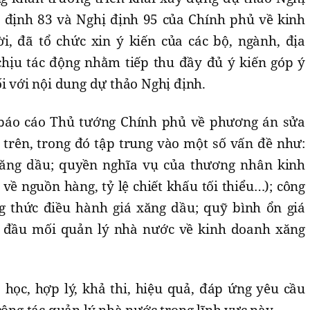
 định 83 và Nghị định 95 của Chính phủ về kinh
, đã tổ chức xin ý kiến của các bộ, ngành, địa
hịu tác động nhằm tiếp thu đầy đủ ý kiến góp ý
ối với nội dung dự thảo Nghị định.
 báo cáo Thủ tướng Chính phủ về phương án sửa
 trên, trong đó tập trung vào một số vấn đề như:
xăng dầu; quyền nghĩa vụ của thương nhân kinh
ề nguồn hàng, tỷ lệ chiết khấu tối thiểu…); công
g thức điều hành giá xăng dầu; quỹ bình ổn giá
t đầu mối quản lý nhà nước về kinh doanh xăng
học, hợp lý, khả thi, hiệu quả, đáp ứng yêu cầu
công tác quản lý nhà nước trong lĩnh vực này.