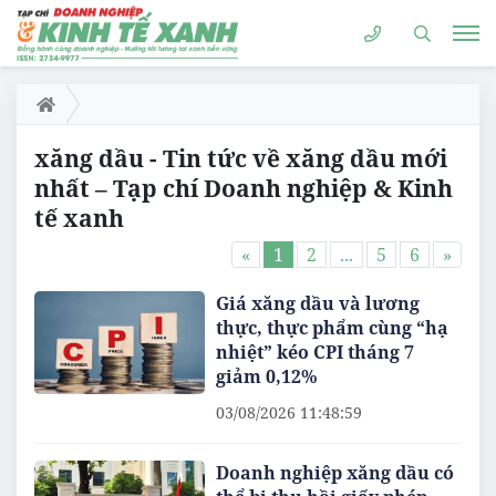
xăng dầu - Tin tức về xăng dầu mới
nhất – Tạp chí Doanh nghiệp & Kinh
tế xanh
«
1
2
...
5
6
»
Giá xăng dầu và lương
thực, thực phẩm cùng “hạ
nhiệt” kéo CPI tháng 7
giảm 0,12%
03/08/2026 11:48:59
Doanh nghiệp xăng dầu có