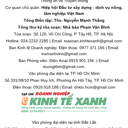
Thông tin và Truyền thông
Cơ quan chủ quản:
Hiệp hội Đầu tư xây dựng - dịch vụ nông,
lâm nghiệp Việt Nam
Tổng Biên tập: Ths. Nguyễn Mạnh Thắng
Tổng thư ký tòa soạn: Nhà báo Phạm Văn Bình
Tòa soạn: Số 120, Võ Chí Công, P. Tây Hồ, TP. Hà Nội.
Hotline: 024.2210.2285 | Email: toasoan.kinhtexanh@gmail.com
Ban Kinh tế Doanh nghiệp: Điện thoại 0977.371.166 | Email:
tramanhvino@gmail.com
Ban Phóng viên: Điện thoại 0919.901.156 | Email:
duongldxh@gmail.com
Văn phòng đại diện tại TP. Hồ Chí Minh
Số 331/38/10 Phan Huy Ích, Phường An Hội Tây, TP. Hồ Chí Minh
Điện thoại: 0918.918.188 | Email: dnktx.hcm@gmail.com
Văn phòng đại diện tại tỉnh Đắk Lắk