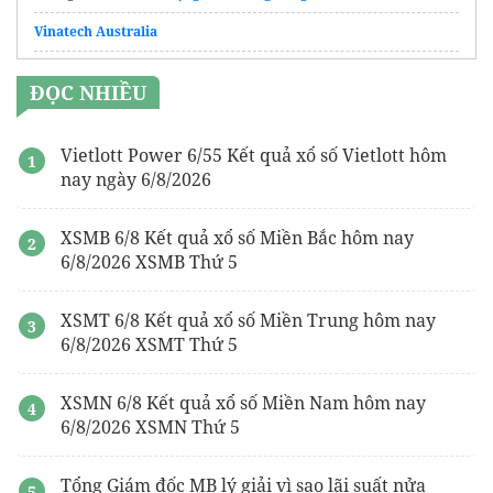
Vinatech Australia
thiết kế menu trà sữa
online
ĐỌC NHIỀU
Ba chỉ úc
gói hút ẩm
Vietlott Power 6/55 Kết quả xổ số Vietlott hôm
nay ngày 6/8/2026
công ty sản xuất túi giấy
sữa tắm làm sạch da
XSMB 6/8 Kết quả xổ số Miền Bắc hôm nay
6/8/2026 XSMB Thứ 5
Xưởng may
đồng phục cafe đẹp
giá rẻ
trao đổi nhiệt
XSMT 6/8 Kết quả xổ số Miền Trung hôm nay
6/8/2026 XSMT Thứ 5
XSMN 6/8 Kết quả xổ số Miền Nam hôm nay
6/8/2026 XSMN Thứ 5
Tổng Giám đốc MB lý giải vì sao lãi suất nửa