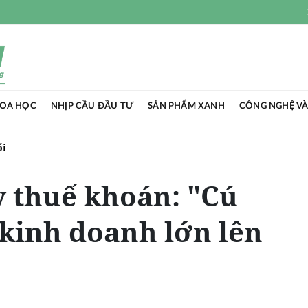
HOA HỌC
NHỊP CẦU ĐẦU TƯ
SẢN PHẨM XANH
CÔNG NGHỆ VÀ
ổi
y thuế khoán: "Cú
 kinh doanh lớn lên