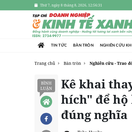
Thứ 7, ngày 8 tháng 8, 2026, 12:56:32
TIN TỨC
BÀN TRÒN
NGHIÊN CỨU K
Trang chủ
Bàn tròn
Nghiên cứu - Trao đ
Kê khai tha
BÌNH
LUẬN
hích" để hộ
đúng nghĩa