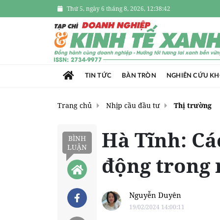
Thứ 5, ngày 6 tháng 8, 2026, 12:38:43
TIN TỨC
BÀN TRÒN
NGHIÊN CỨU K
Trang chủ
Nhịp cầu đầu tư
Thị trường
Hà Tĩnh: Cá
BÌNH
LUẬN
động trong 
Nguyễn Duyên
19/02/2024 14:00:11