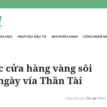
HOA HỌC
NHỊP CẦU ĐẦU TƯ
SẢN PHẨM XANH
CÔNG NGHỆ VÀ
c cửa hàng vàng sôi
ngày vía Thần Tài
Theo dõi trên