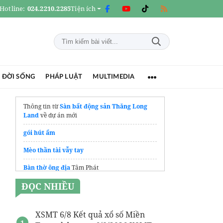
Hotline:
024.2210.2285
Tiện ích
 ĐỜI SỐNG
PHÁP LUẬT
MULTIMEDIA
Thông tin từ
Sàn bất động sản Thăng Long
Land
về dự án mới
gói hút ẩm
Mèo thần tài vẫy tay
Bàn thờ ông địa
Tâm Phát
ĐỌC NHIỀU
XSMT 6/8 Kết quả xổ số Miền