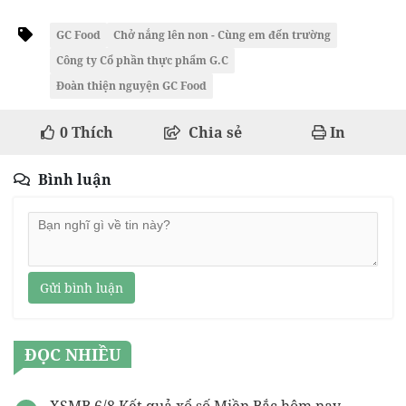
GC Food
Chở nắng lên non - Cùng em đến trường
Công ty Cổ phần thực phẩm G.C
Đoàn thiện nguyện GC Food
0
Thích
Chia sẻ
In
Bình luận
Gửi bình luận
ĐỌC NHIỀU
XSMB 6/8 Kết quả xổ số Miền Bắc hôm nay