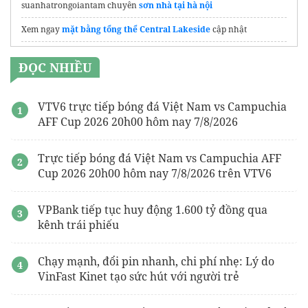
suanhatrongoiantam chuyên
sơn nhà tại hà nội
Xem ngay
mặt bằng tổng thể Central Lakeside
cập nhật
The Emerald River Park
ĐỌC NHIỀU
căn hộ 3 phòng ngủ
sunshine river park
Đơn vị
thiết kế nội thất văn phòng
Uy tín
VTV6 trực tiếp bóng đá Việt Nam vs Campuchia
AFF Cup 2026 20h00 hôm nay 7/8/2026
Tư vấn lựa chọn
tấm inox
Vị trí Gladia Heights
đường Võ Chí Công
Trực tiếp bóng đá Việt Nam vs Campuchia AFF
Cup 2026 20h00 hôm nay 7/8/2026 trên VTV6
Dự án D'.Diamant Bleu
Long Biên
Thi công sơn chống nóng cho mái tôn
VPBank tiếp tục huy động 1.600 tỷ đồng qua
CapitaLand
Maison Privee
Ciputra
kênh trái phiếu
Chung cư Vũ Yên
Chạy mạnh, đổi pin nhanh, chi phí nhẹ: Lý do
VinFast Kinet tạo sức hút với người trẻ