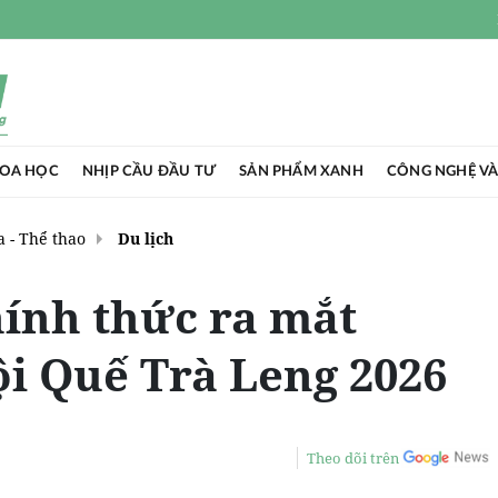
HOA HỌC
NHỊP CẦU ĐẦU TƯ
SẢN PHẨM XANH
CÔNG NGHỆ VÀ
 - Thể thao
Du lịch
ính thức ra mắt
ội Quế Trà Leng 2026
Theo dõi trên