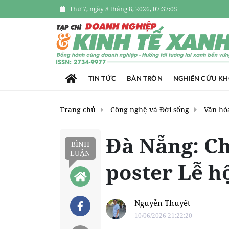
Thứ 7, ngày 8 tháng 8, 2026, 07:37:06
TIN TỨC
BÀN TRÒN
NGHIÊN CỨU K
Trang chủ
Công nghệ và Đời sống
Văn hóa
Đà Nẵng: Ch
BÌNH
LUẬN
poster Lễ h
Nguyễn Thuyết
10/06/2026 21:22:20