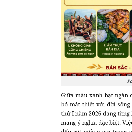
Po
Giữa màu xanh bạt ngàn củ
bó mật thiết với đời sống
thứ I năm 2026 đang từng 
mang ý nghĩa đặc biệt. Việ
dấu cột mốc quan trọng t