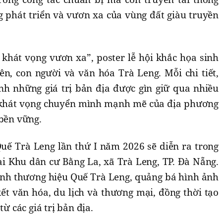
g phát triển và vươn xa của vùng đất giàu truyền
khát vọng vươn xa”, poster lễ hội khắc họa sinh
ên, con người và văn hóa Trà Leng. Mỗi chi tiết,
 những giá trị bản địa được gìn giữ qua nhiều
n khát vọng chuyển mình mạnh mẽ của địa phương
 bền vững.
Quế Trà Leng lần thứ I năm 2026 sẽ diễn ra trong
ại Khu dân cư Bằng La, xã Trà Leng, TP. Đà Nẵng.
inh thương hiệu Quế Trà Leng, quảng bá hình ảnh
ết văn hóa, du lịch và thương mại, đồng thời tạo
từ các giá trị bản địa.