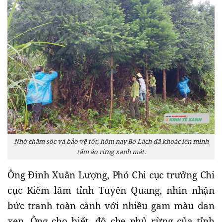
Nhờ chăm sóc và bảo vệ tốt, hôm nay Bó Lách đã khoác lên mình
tấm áo rừng xanh mát.
Ông Đinh Xuân Lượng, Phó Chi cục trưởng Chi
cục Kiểm lâm tỉnh Tuyên Quang, nhìn nhận
bức tranh toàn cảnh với nhiều gam màu đan
xen. Ông cho biết, độ che phủ rừng của tỉnh