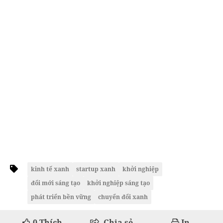
kinh tế xanh
startup xanh
khởi nghiệp
đổi mới sáng tạo
khởi nghiệp sáng tạo
phát triển bền vững
chuyển đổi xanh
0
Thích
Chia sẻ
In