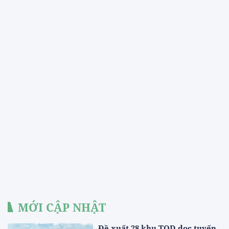
MỚI CẬP NHẬT
Đề xuất 28 khu TOD dọc tuyến