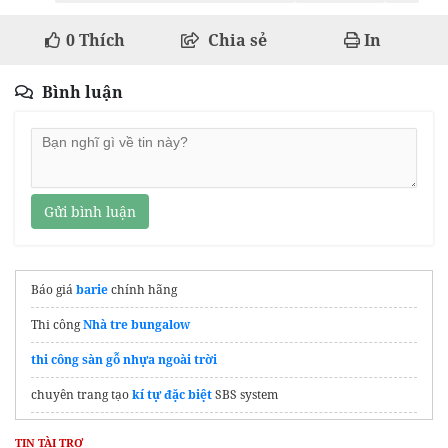
0
Thích
Chia sẻ
In
Bình luận
Gửi bình luận
Báo giá
barie
chính hãng
Thi công
Nhà tre bungalow
thi công sàn gỗ nhựa ngoài trời
chuyên trang tạo
kí tự đặc biệt
SBS system
Thông tin từ
Sàn bất động sản Thăng Long Land
về dự án mới
TIN TÀI TRỢ