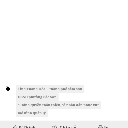
Tỉnh Thanh Hóa
thành phố sầm sơn
UBND phường Bắc Sơn
“Chính quyền thân thiện, vì nhân dân phục vụ”
mô hình quản lý
0
Thích
Chia sẻ
In