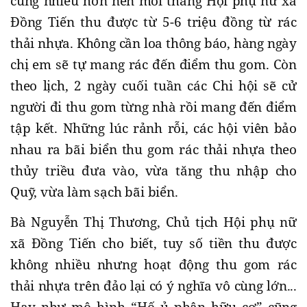
cũng nhiều hơn nên mỗi tháng Hội phụ nữ xã
Đồng Tiến thu được từ 5-6 triệu đồng từ rác
thải nhựa. Không cần loa thông báo, hàng ngày
chị em sẽ tự mang rác đến điểm thu gom. Còn
theo lịch, 2 ngày cuối tuần các Chi hội sẽ cử
người đi thu gom từng nhà rồi mang đến điểm
tập kết. Những lúc rảnh rỗi, các hội viên bảo
nhau ra bãi biển thu gom rác thải nhựa theo
thủy triều đưa vào, vừa tăng thu nhập cho
Quỹ, vừa làm sạch bãi biển.
Bà Nguyễn Thị Thương, Chủ tịch Hội phụ nữ
xã Đồng Tiến cho biết, tuy số tiền thu được
không nhiều nhưng hoạt động thu gom rác
thải nhựa trên đảo lại có ý nghĩa vô cùng lớn...
Hay như mô hình “Hố ủ phân hữu cơ” cũng