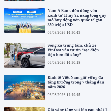
Nam A Bank đón dòng vốn
xanh từ Thuỵ Sĩ, nâng tổng quy
mô huy động vốn quốc tế gần
350 triệu USD
06/08/2026 14:50:43
Sống xa trung tâm, chủ xe
VinFast vẫn tự tin “sạc điện
tiện hơn đổ xăng”
06/08/2026 14:50:18
Kinh tế Việt Nam giữ vững đà
tăng trưởng trong 7 tháng đầu
năm 2026
06/08/2026 14:49:45
Giá vàng tăng vọt lên cao nhất 1