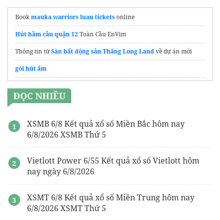
Book
mauka warriors luau tickets
online
Hút hầm cầu quận 12
Toàn Cầu EnVim
Thông tin từ
Sàn bất động sản Thăng Long Land
về dự án mới
gói hút ẩm
thu mua phế liệu sắt
ĐỌC NHIỀU
nơi bán
tour du lịch đà nẵng
giảm giá 20%
Phê Travel
XSMB 6/8 Kết quả xổ số Miền Bắc hôm nay
6/8/2026 XSMB Thứ 5
Mua
băng tải cao su
TPHCM
Tinh Hoa Bắc Bộ
Vietlott Power 6/55 Kết quả xổ số Vietlott hôm
nay ngày 6/8/2026
with a customized
Vietnam and Cambodia 2 week itinerary
XSMT 6/8 Kết quả xổ số Miền Trung hôm nay
6/8/2026 XSMT Thứ 5