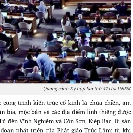
Quang cảnh Kỳ họp lần thứ 47 của UNESCO 
c công trình kiến trúc cổ kính là chùa chiền, am
ăn bia, mộc bản và các địa điểm linh thiêng được
n Tử đến Vĩnh Nghiêm và Côn Sơn, Kiếp Bạc. Di sản
đoạn phát triển của Phật giáo Trúc Lâm: từ khi