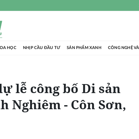
HOA HỌC
NHỊP CẦU ĐẦU TƯ
SẢN PHẨM XANH
CÔNG NGHỆ VÀ
ự lễ công bố Di sản
nh Nghiêm - Côn Sơn,