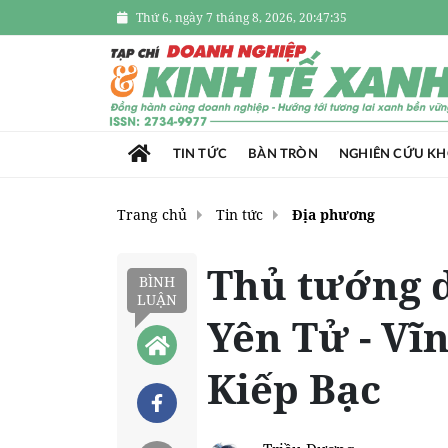
Thứ 6, ngày 7 tháng 8, 2026, 20:47:36
TIN TỨC
BÀN TRÒN
NGHIÊN CỨU K
Trang chủ
Tin tức
Địa phương
Thủ tướng d
BÌNH
LUẬN
Yên Tử - Vĩ
Kiếp Bạc