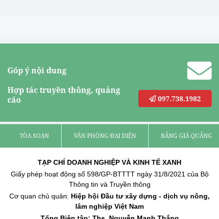
Góp ý nội dung
Hợp tác truyền thông, quảng
097.738.1982
cáo
TÒA SOẠN
VĂN PHÒNG ĐẠI DIỆN
BẢNG GIÁ QUẢNG C
TẠP CHÍ DOANH NGHIỆP VÀ KINH TẾ XANH
Giấy phép hoạt động số 598/GP-BTTTT ngày 31/8/2021 của Bộ
Thông tin và Truyền thông
Cơ quan chủ quản:
Hiệp hội Đầu tư xây dựng - dịch vụ nông,
lâm nghiệp Việt Nam
Tổng Biên tập: Ths. Nguyễn Mạnh Thắng