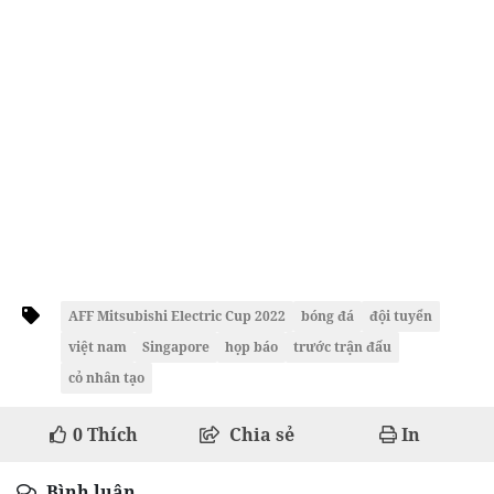
AFF Mitsubishi Electric Cup 2022
bóng đá
đội tuyển
việt nam
Singapore
họp báo
trước trận đấu
cỏ nhân tạo
0
Thích
Chia sẻ
In
Bình luận