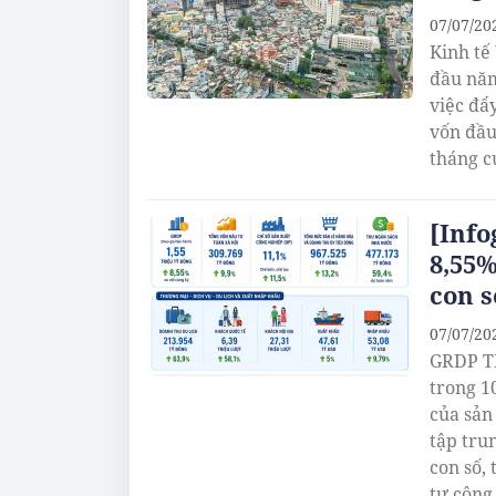
07/07/20
Kinh tế
đầu năm
việc đẩ
vốn đầu
tháng c
[Inf
8,55%
con s
07/07/20
GRDP TP
trong 1
của sản
tập tru
con số,
tư công