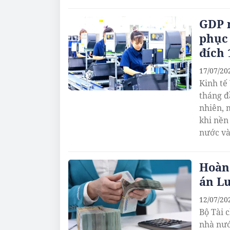
GDP 
phục 
đích 
17/07/20
Kinh tế
tháng đ
nhiên, 
khi nền
nước và
Hoàn 
án L
12/07/20
Bộ Tài 
nhà nướ