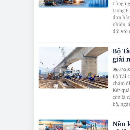
Công ng
trong 6
đơn hàn
nhiên, á
đối với
Bộ Tà
giải 
06/07/20
Bộ Tài 
chấm đi
Kết quả
còn là 
bộ, ngà
Nền k