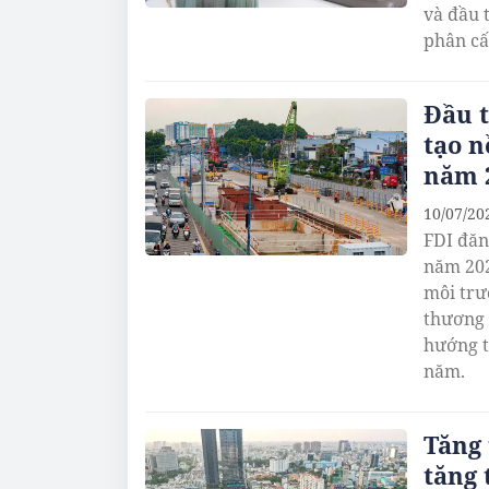
và đầu 
phân cấ
Đầu t
tạo n
năm 
10/07/20
FDI đăn
năm 202
môi trư
thương 
hướng t
năm.
Tăng 
tăng 