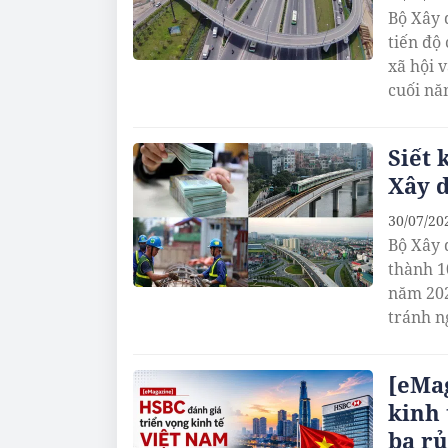
Bộ Xây 
tiến độ
xã hội 
cuối nă
Siết 
Xây 
30/07/20
Bộ Xây 
thành 1
năm 202
tránh n
[eMag
kinh 
ba rủ