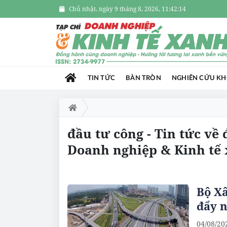
Chủ nhật, ngày 9 tháng 8, 2026, 11:42:15
TIN TỨC
BÀN TRÒN
NGHIÊN CỨU K
đầu tư công - Tin tức về
Doanh nghiệp & Kinh tế
Bộ Xâ
đẩy 
04/08/20