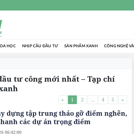
HOA HỌC
NHỊP CẦU ĐẦU TƯ
SẢN PHẨM XANH
CÔNG NGHỆ VÀ
 đầu tư công mới nhất – Tạp chí
 xanh
«
1
2
...
4
5
»
y dựng tập trung tháo gỡ điểm nghẽn,
nhanh các dự án trọng điểm
26 06:42:00