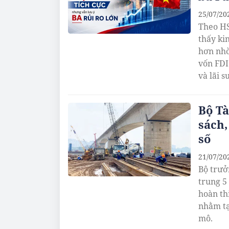
25/07/20
Theo HS
thấy ki
hơn nhờ
vốn FDI.
và lãi 
Bộ Tà
sách,
số
21/07/20
Bộ trưở
trung 5
hoàn th
nhằm tạ
mô.