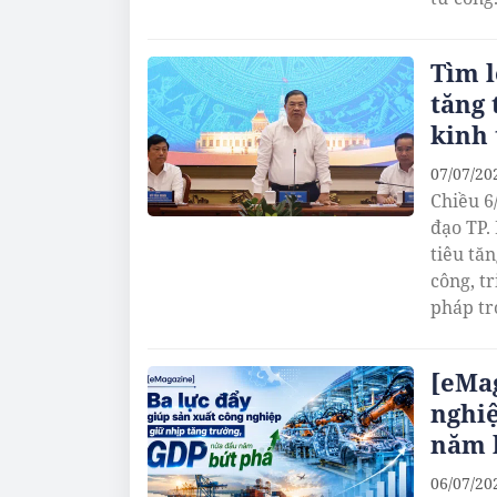
Tìm l
tăng 
kinh 
07/07/20
Chiều 6
đạo TP.
tiêu tă
công, t
pháp tr
[eMag
nghiệ
năm 
06/07/20