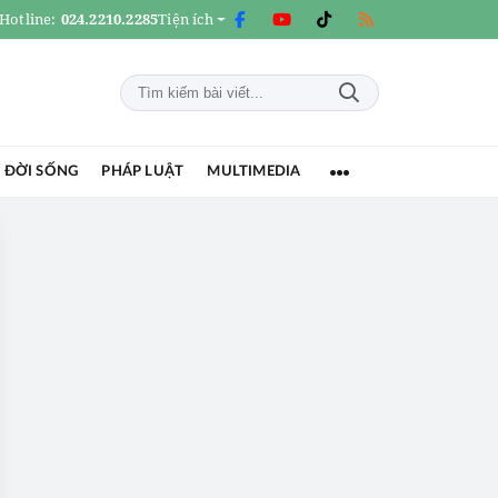
Hotline:
024.2210.2285
Tiện ích
 ĐỜI SỐNG
PHÁP LUẬT
MULTIMEDIA