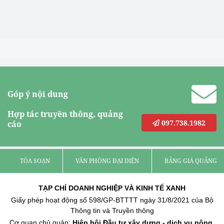
Góp ý nội dung
Hợp tác truyền thông, quảng
097.738.1982
cáo
TÒA SOẠN
VĂN PHÒNG ĐẠI DIỆN
BẢNG GIÁ QUẢNG C
TẠP CHÍ DOANH NGHIỆP VÀ KINH TẾ XANH
Giấy phép hoạt động số 598/GP-BTTTT ngày 31/8/2021 của Bộ
Thông tin và Truyền thông
Cơ quan chủ quản:
Hiệp hội Đầu tư xây dựng - dịch vụ nông,