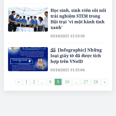
Học sinh, sinh viên sôi nổi
trải nghiệm STEM trong
Hội trại 'vì một hành tinh
xanh'
03/10/2025 15:53:50
[Infographic] Những
loại giấy tờ đã được tích
hợp trên VNeID
03/10/2025 11:55:04
«
1
2
...
8
9
10
...
27
28
»