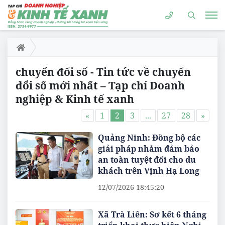
chuyển đổi số - Tin tức về chuyển
đổi số mới nhất – Tạp chí Doanh
nghiệp & Kinh tế xanh
«
1
2
3
...
27
28
»
Quảng Ninh: Đồng bộ các
giải pháp nhằm đảm bảo
an toàn tuyệt đối cho du
khách trên Vịnh Hạ Long
12/07/2026 18:45:20
Xã Trà Liên: Sơ kết 6 tháng