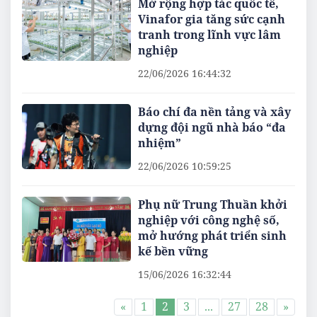
Mở rộng hợp tác quốc tế,
Vinafor gia tăng sức cạnh
tranh trong lĩnh vực lâm
nghiệp
22/06/2026 16:44:32
Báo chí đa nền tảng và xây
dựng đội ngũ nhà báo “đa
nhiệm”
22/06/2026 10:59:25
Phụ nữ Trung Thuần khởi
nghiệp với công nghệ số,
mở hướng phát triển sinh
kế bền vững
15/06/2026 16:32:44
«
1
2
3
...
27
28
»