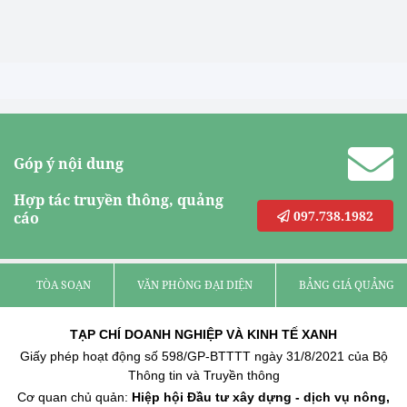
Góp ý nội dung
Hợp tác truyền thông, quảng
097.738.1982
cáo
TÒA SOẠN
VĂN PHÒNG ĐẠI DIỆN
BẢNG GIÁ QUẢNG C
TẠP CHÍ DOANH NGHIỆP VÀ KINH TẾ XANH
Giấy phép hoạt động số 598/GP-BTTTT ngày 31/8/2021 của Bộ
Thông tin và Truyền thông
Cơ quan chủ quản:
Hiệp hội Đầu tư xây dựng - dịch vụ nông,