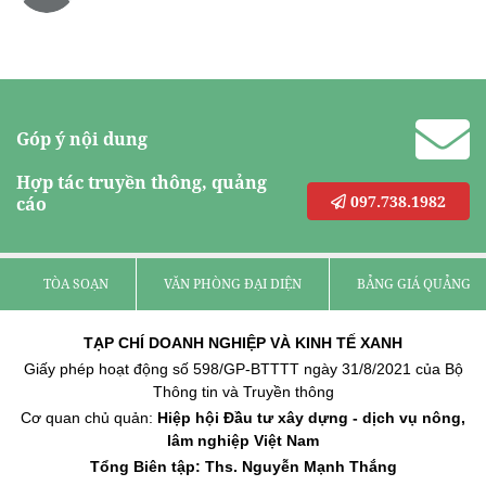
Góp ý nội dung
Hợp tác truyền thông, quảng
097.738.1982
cáo
TÒA SOẠN
VĂN PHÒNG ĐẠI DIỆN
BẢNG GIÁ QUẢNG C
TẠP CHÍ DOANH NGHIỆP VÀ KINH TẾ XANH
Giấy phép hoạt động số 598/GP-BTTTT ngày 31/8/2021 của Bộ
Thông tin và Truyền thông
Cơ quan chủ quản:
Hiệp hội Đầu tư xây dựng - dịch vụ nông,
lâm nghiệp Việt Nam
Tổng Biên tập: Ths. Nguyễn Mạnh Thắng