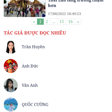
Thái Lan tăng trưởng chậm
hơn
17/08/2022 18:49:23
«
1
2
...
15
16
»
TÁC GIẢ ĐƯỢC ĐỌC NHIỀU
Trần Huyền
Anh Đức
Vân Anh
QUỐC CƯỜNG