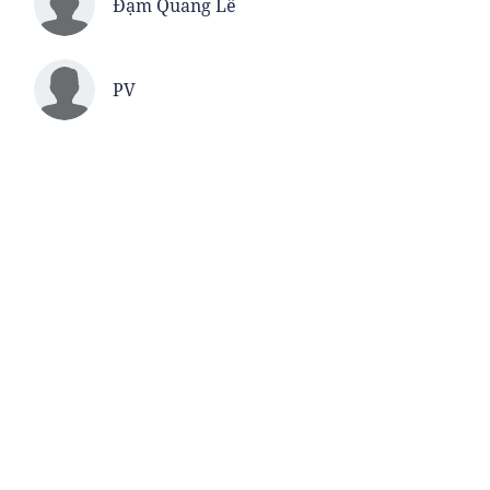
Đạm Quang Lê
PV