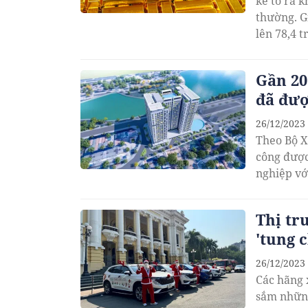
kê tỏ ra k
thường. Gi
lên 78,4 t
Gần 20
đã đượ
26/12/2023
Theo Bộ X
công được
nghiệp vớ
Thị tr
'tung 
26/12/2023
Các hãng 
sắm những