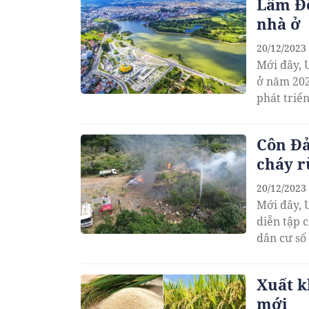
Lâm Đồ
nhà ở
20/12/2023
Mới đây, 
ở năm 202
phát triể
Côn Đả
cháy r
20/12/2023
Mới đây, 
diễn tập 
dân cư số
Xuất k
mới