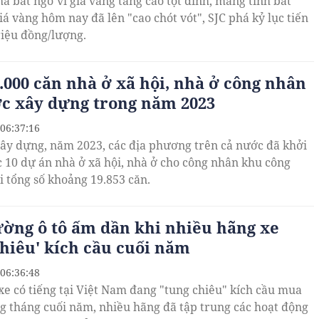
há bất ngờ vì giá vàng tăng cao tột đỉnh, mang tính bất
á vàng hôm nay đã lên "cao chót vót", SJC phá kỷ lục tiến
riệu đồng/lượng.
.000 căn nhà ở xã hội, nhà ở công nhân
c xây dựng trong năm 2023
 06:37:16
ây dựng, năm 2023, các địa phương trên cả nước đã khởi
 10 dự án nhà ở xã hội, nhà ở cho công nhân khu công
i tổng số khoảng 19.853 căn.
ường ô tô ấm dần khi nhiều hãng xe
chiêu' kích cầu cuối năm
 06:36:48
xe có tiếng tại Việt Nam đang "tung chiêu" kích cầu mua
 tháng cuối năm, nhiều hãng đã tập trung các hoạt động