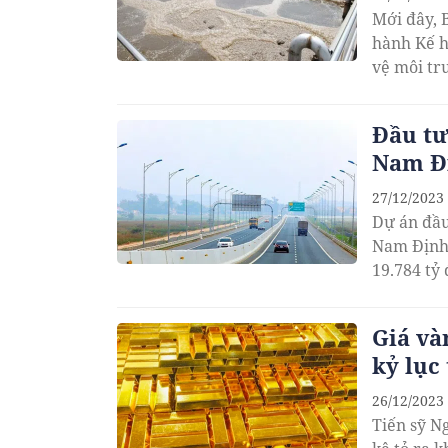
Mới đây, 
hành Kế h
vệ môi tr
Đầu tư
Nam Đị
27/12/2023
Dự án đầu
Nam Định,
19.784 tỷ 
Giá và
kỷ lục
26/12/2023
Tiến sỹ N