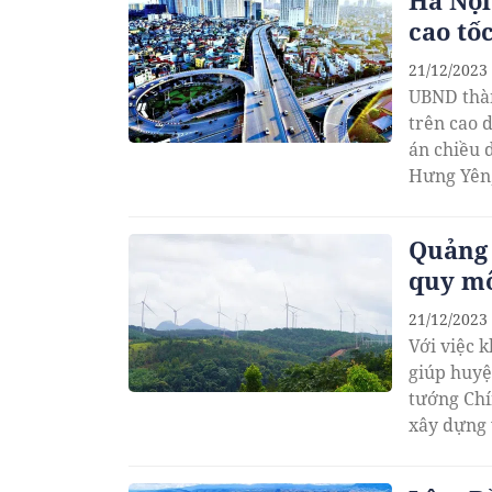
Hà Nội
cao tố
21/12/2023
UBND thàn
trên cao 
án chiều dài hơn 11
Hưng Yên,
Quảng 
quy m
21/12/2023
Với việc 
giúp huyệ
tướng Chí
xây dựng 