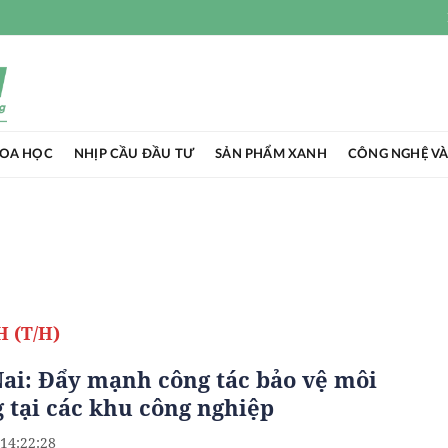
HOA HỌC
NHỊP CẦU ĐẦU TƯ
SẢN PHẨM XANH
CÔNG NGHỆ VÀ
 (T/H)
ai: Đẩy mạnh công tác bảo vệ môi
 tại các khu công nghiệp
 14:22:28