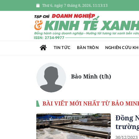
Thứ 6, ngày 7 tháng 8, 2026, 11:13:14
TIN TỨC
BÀN TRÒN
NGHIÊN CỨU K
Bảo Minh (t/h)
BÀI VIẾT MỚI NHẤT TỪ BẢO MINH
Đồng N
trường
30/12/2023