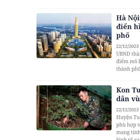
Hà Nội
điển h
phố
22/12/2023
UBND thàn
điểm mô h
thành phố
Kon Tu
dân vù
22/12/2023
Huyện Tu 
phù hợp v
mang tính
kinh tế c