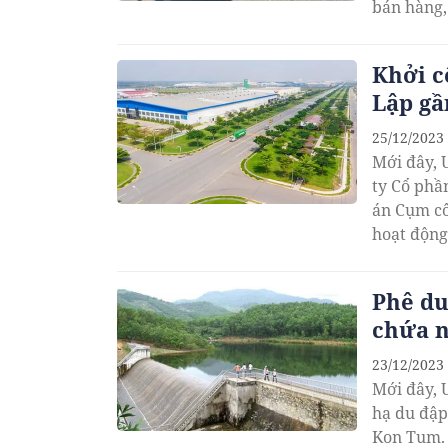
bán hàng,
Khởi c
Lập gầ
25/12/2023
Mới đây, 
ty Cổ phầ
án Cụm cô
hoạt động
Phê du
chứa n
23/12/2023
Mới đây, 
hạ du đập
Kon Tum.