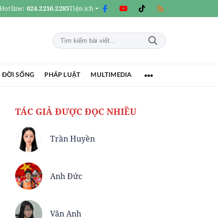
Hotline:
024.2210.2285
Tiện ích
 ĐỜI SỐNG
PHÁP LUẬT
MULTIMEDIA
TÁC GIẢ ĐƯỢC ĐỌC NHIỀU
Trần Huyền
Anh Đức
Vân Anh