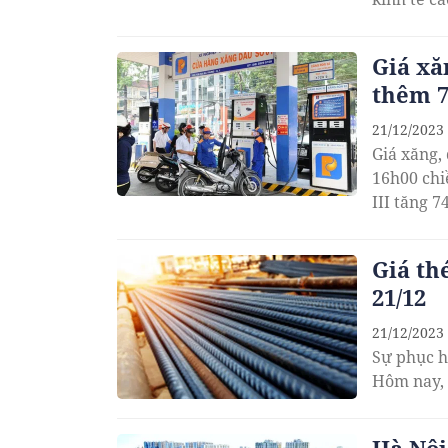
Giá xă
thêm 7
21/12/2023
Giá xăng,
16h00 chi
III tăng 7
Giá th
21/12
21/12/2023
Sự phục h
Hôm nay, 