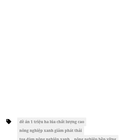
đề án 1 triệu ha lúa chất lượng cao
nông nghiệp xanh giảm phát thải
tọa đàm nông nghiệp xanh
nông nghiệp bền vững