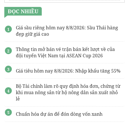
gói hút ẩm
ĐỌC NHIỀU
Nâng cấp hệ thống xử lý nước thải
Đồ bảo hộ theo môi trường
Giá sầu riêng hôm nay 8/8/2026: Sầu Thái hàng
đẹp giữ giá cao
Thông tin mở bán vé trận bán kết lượt về của
đội tuyển Việt Nam tại ASEAN Cup 2026
Giá tiêu hôm nay 8/8/2026: Nhập khẩu tăng 55%
Bộ Tài chính làm rõ quy định hóa đơn, chứng từ
khi mua nông sản từ hộ nông dân sản xuất nhỏ
lẻ
Chuẩn hóa dự án để đón dòng vốn xanh