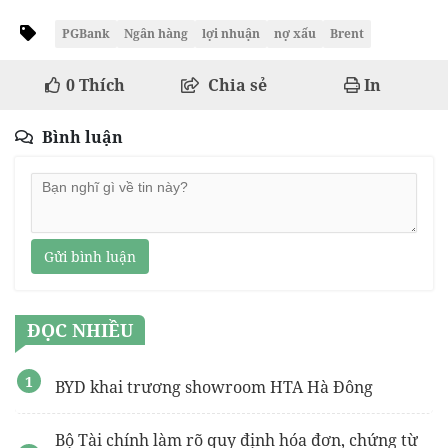
PGBank
Ngân hàng
lợi nhuận
nợ xấu
Brent
0
Thích
Chia sẻ
In
Bình luận
Gửi bình luận
ĐỌC NHIỀU
BYD khai trương showroom HTA Hà Đông
Bộ Tài chính làm rõ quy định hóa đơn, chứng từ