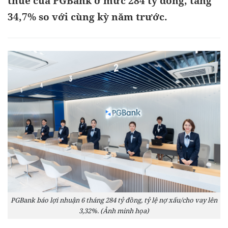
thuế của PGBank ở mức 284 tỷ đồng, tăng
34,7% so với cùng kỳ năm trước.
PGBank báo lợi nhuận 6 tháng 284 tỷ đồng, tỷ lệ nợ xấu/cho vay lên
3,32%. (Ảnh minh họa)