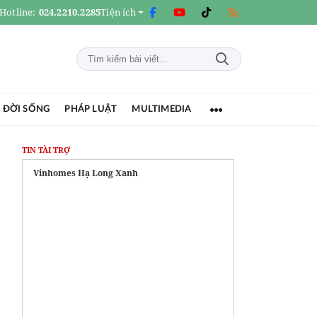
Hotline:
024.2210.2285
Tiện ích
 ĐỜI SỐNG
PHÁP LUẬT
MULTIMEDIA
TIN TÀI TRỢ
Vinhomes Hạ Long Xanh