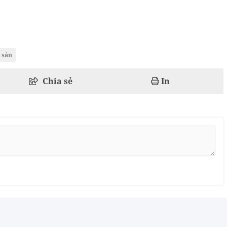
 sản
Chia sẻ
In