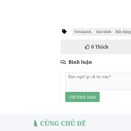
Novaland,
bảo lãnh
Bất động
0
Thích
Bình luận
Gửi bình luận
CÙNG CHỦ ĐỀ