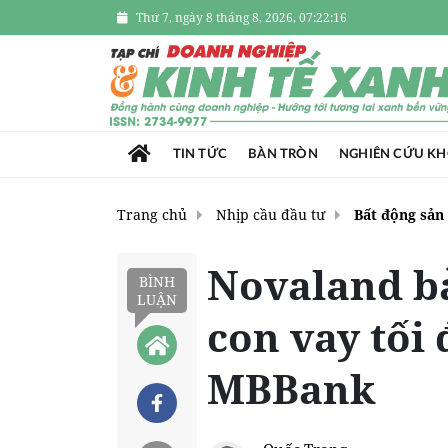
Thứ 7, ngày 8 tháng 8, 2026, 07:22:17
TIN TỨC
BÀN TRÒN
NGHIÊN CỨU K
Trang chủ
Nhịp cầu đầu tư
Bất động sản
Novaland bả
BÌNH
LUẬN
con vay tối 
MBBank