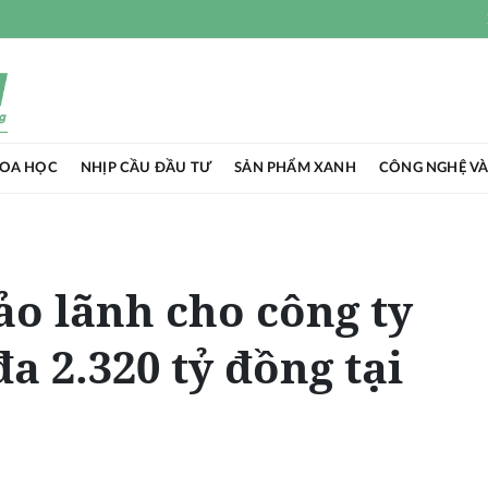
HOA HỌC
NHỊP CẦU ĐẦU TƯ
SẢN PHẨM XANH
CÔNG NGHỆ VÀ
o lãnh cho công ty
đa 2.320 tỷ đồng tại