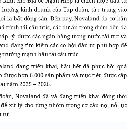
o lãnh cho Địa ốc Ngân Hiệp là chiến lược đầu tư
h hướng kinh doanh của Tập đoàn, tập trung vào
lõi là bất động sản. Đến nay, Novaland đã cơ bản
uá trình tái cấu trúc, các dự án trọng điểm đều đã
háp lý, được các ngân hàng trong nước tài trợ và
and đang tìm kiếm các cơ hội đầu tư phù hợp để
g trưởng mạnh hậu tái cấu trúc.
aland đang triển khai, hầu hết đã phục hồi quá
ao được hơn 6.000 sản phẩm và mục tiêu được cấp
hai năm 2025 – 2026.
đoàn, Novaland đã và đang triển khai đồng thời
c để xử lý cho từng nhóm trong cơ cấu nợ, nỗ lực
 tư.