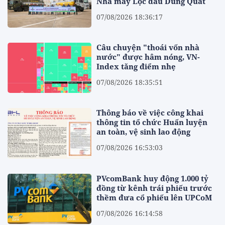
Nhà máy Lọc dầu Dung Quất
07/08/2026 18:36:17
Câu chuyện "thoái vốn nhà
nước" được hâm nóng, VN-
Index tăng điểm nhẹ
07/08/2026 18:35:51
Thông báo về việc công khai
thông tin tổ chức Huấn luyện
an toàn, vệ sinh lao động
07/08/2026 16:53:03
PVcomBank huy động 1.000 tỷ
đồng từ kênh trái phiếu trước
thềm đưa cổ phiếu lên UPCoM
07/08/2026 16:14:58