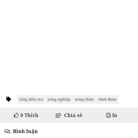
tổng điều tra
nông nghiệp
nông thôn
Ninh Bình
0
Thích
Chia sẻ
In
Bình luận