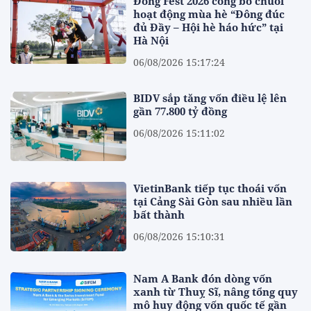
Đông Fest 2026 công bố chuỗi
hoạt động mùa hè “Đông đúc
đủ Đầy – Hội hè háo hức” tại
Hà Nội
06/08/2026 15:17:24
BIDV sắp tăng vốn điều lệ lên
gần 77.800 tỷ đồng
06/08/2026 15:11:02
VietinBank tiếp tục thoái vốn
tại Cảng Sài Gòn sau nhiều lần
bất thành
06/08/2026 15:10:31
Nam A Bank đón dòng vốn
xanh từ Thuỵ Sĩ, nâng tổng quy
mô huy động vốn quốc tế gần