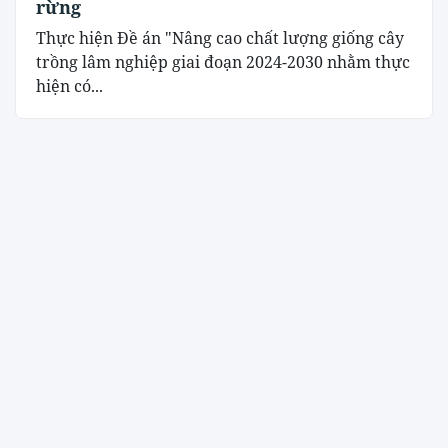
rừng
Thực hiện Đề án "Nâng cao chất lượng giống cây
trồng lâm nghiệp giai đoạn 2024-2030 nhằm thực
hiện có...