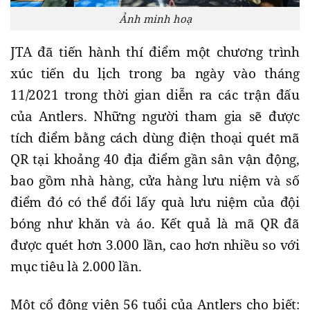
Ảnh minh hoạ
JTA đã tiến hành thí điểm một chương trình
xúc tiến du lịch trong ba ngày vào tháng
11/2021 trong thời gian diễn ra các trận đấu
của Antlers. Những người tham gia sẽ được
tích điểm bằng cách dùng điện thoại quét mã
QR tại khoảng 40 địa điểm gần sân vận động,
bao gồm nhà hàng, cửa hàng lưu niệm và số
điểm đó có thể đổi lấy quà lưu niệm của đội
bóng như khăn và áo. Kết quả là mã QR đã
được quét hơn 3.000 lần, cao hơn nhiều so với
mục tiêu là 2.000 lần.
Một cổ động viên 56 tuổi của Antlers cho biết: