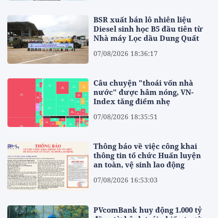
BSR xuất bán lô nhiên liệu
Diesel sinh học B5 đầu tiên từ
Nhà máy Lọc dầu Dung Quất
07/08/2026 18:36:17
Câu chuyện "thoái vốn nhà
nước" được hâm nóng, VN-
Index tăng điểm nhẹ
07/08/2026 18:35:51
Thông báo về việc công khai
thông tin tổ chức Huấn luyện
an toàn, vệ sinh lao động
07/08/2026 16:53:03
PVcomBank huy động 1.000 tỷ