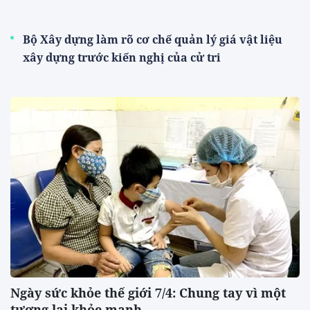
Bộ Xây dựng làm rõ cơ chế quản lý giá vật liệu
xây dựng trước kiến nghị của cử tri
Thế giới
Ngày sức khỏe thế giới 7/4: Chung tay vì một
tương lai khỏe mạnh