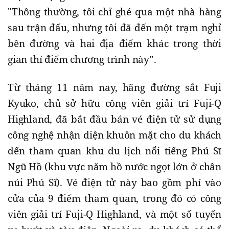
"Thông thường, tôi chỉ ghé qua một nhà hàng
sau trận đấu, nhưng tôi đã đến một trạm nghỉ
bên đường và hai địa điểm khác trong thời
gian thí điểm chương trình này”.
Từ tháng 11 năm nay, hãng đường sắt Fuji
Kyuko, chủ sở hữu công viên giải trí Fuji-Q
Highland, đã bắt đầu bán vé điện tử sử dụng
công nghệ nhận diện khuôn mặt cho du khách
đến tham quan khu du lịch nổi tiếng Phú Sĩ
Ngũ Hồ (khu vực năm hồ nước ngọt lớn ở chân
núi Phú Sĩ). Vé điện tử này bao gồm phí vào
cửa của 9 điểm tham quan, trong đó có công
viên giải trí Fuji-Q Highland, và một số tuyến