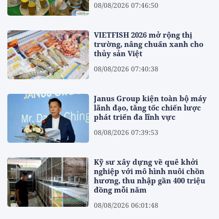
08/08/2026 07:46:50
VIETFISH 2026 mở rộng thị
trường, nâng chuẩn xanh cho
thủy sản Việt
08/08/2026 07:40:38
Janus Group kiện toàn bộ máy
lãnh đạo, tăng tốc chiến lược
phát triển đa lĩnh vực
08/08/2026 07:39:53
Kỹ sư xây dựng về quê khởi
nghiệp với mô hình nuôi chồn
hương, thu nhập gần 400 triệu
đồng mỗi năm
08/08/2026 06:01:48