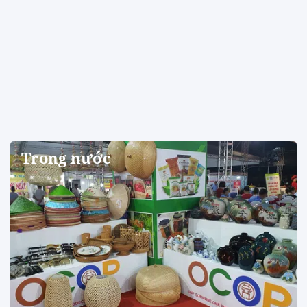
Trong nước