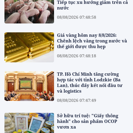
Tiếp tục xu hướng giảm trên cả
nước
08/08/2026 07:48:58
Giá vàng hôm nay 8/8/2026:
Chênh lệch vàng trong nước và
thế giới được thu hẹp
08/08/2026 07:48:18
TP. Hồ Chí Minh tăng cường
hợp tác với tỉnh Lodzkie (Ba
Lan), thúc đẩy kết nối đầu tư
và logistics
08/08/2026 07:47:49
Sở hữu trí tuệ: "Giấy thông
hành" cho sản phẩm OCOP
vươn xa