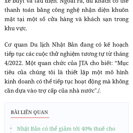
xe buýt và tàu điện. Ngoài ra, du khách có thể
thanh toán bằng công nghệ nhận diện khuôn
mặt tại một số cửa hàng và khách sạn trong
khu vực.
Cơ quan Du lịch Nhật Bản đang có kế hoạch
tiếp tục các cuộc thử nghiệm tương tự từ tháng
4/2022. Một quan chức của JTA cho biết: “Mục
tiêu của chúng tôi là thiết lập một mô hình
kinh doanh có thể tiếp tục hoạt động mà không
cần dựa vào trợ cấp của nhà nước"./.
BÀI LIÊN QUAN
Nhật Bản có thể giảm tới 40% thuế cho