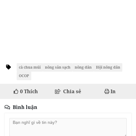
cà chua múi
nông sản sạch
nông dân
Hội nông dân
OCOP
0
Thích
Chia sẻ
In
Bình luận