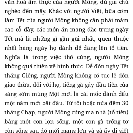
văn hoá ẩm thực của người Mông, dù gia chủ
nghèo đến mấy. Khác với người Việt, bữa cơm
làm Tết của người Mông không cần phải mâm
cao cỗ đầy, các món ăn mang đặc trưng ngày
Tết mà là những gì gần gũi nhất, quen thuộc
nhất hàng ngày họ dành để dâng lên tổ tiên.
Nghĩa là trong việc thờ cúng, người Mông
không quá thiên về hình thức.
Để đón ngày Tết
tháng Giêng, người Mông không có tục lệ đón
giao thừa, đối với họ, tiếng gà gáy đầu tiên của
sáng sớm mùng Một mới là cái mốc đánh dấu
một năm mới bắt đầu. Từ tối hoặc nửa đêm 30
tháng Chạp, người Mông cúng ma nhà (tổ tiên)
bằng một con lợn sống, một con gà trống tơ
còn sống sau đó mới mang lợn và gà ấy đi giết