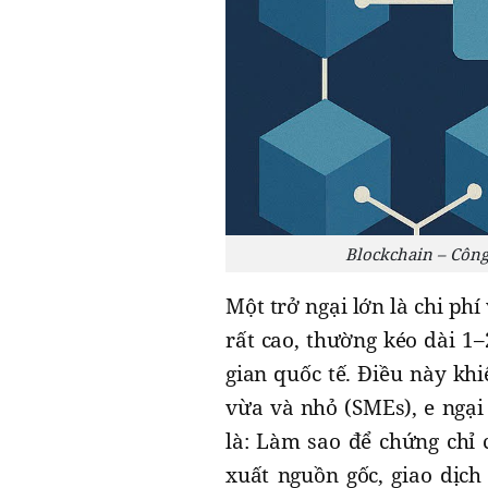
Blockchain – Công
Một trở ngại lớn là chi phí
rất cao, thường kéo dài 1–
gian quốc tế. Điều này kh
vừa và nhỏ (SMEs), e ngại 
là: Làm sao để chứng chỉ
xuất nguồn gốc, giao dịc