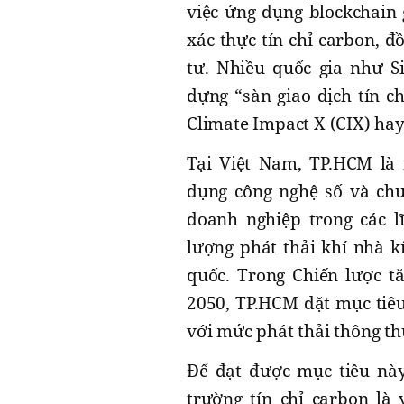
việc ứng dụng blockchain 
xác thực tín chỉ carbon, đ
tư. Nhiều quốc gia như S
dựng “sàn giao dịch tín c
Climate Impact X (CIX) ha
Tại Việt Nam, TP.HCM là
dụng công nghệ số và chu
doanh nghiệp trong các lĩ
lượng phát thải khí nhà k
quốc. Trong Chiến lược t
2050, TP.HCM đặt mục tiê
với mức phát thải thông t
Để đạt được mục tiêu này
trường tín chỉ carbon là