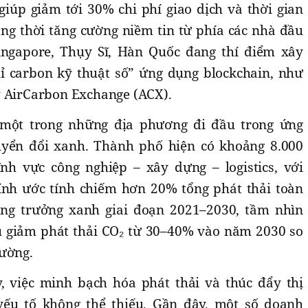
giúp giảm tới 30% chi phí giao dịch và thời gian
ồng thời tăng cường niềm tin từ phía các nhà đầu
ingapore, Thụy Sĩ, Hàn Quốc đang thí điểm xây
hỉ carbon kỹ thuật số” ứng dụng blockchain, như
y AirCarbon Exchange (ACX).
 một trong những địa phương đi đầu trong ứng
yển đổi xanh. Thành phố hiện có khoảng 8.000
nh vực công nghiệp – xây dựng – logistics, với
ính ước tính chiếm hơn 20% tổng phát thải toàn
ăng trưởng xanh giai đoạn 2021–2030, tầm nhìn
u giảm phát thải CO₂ từ 30–40% vào năm 2030 so
hường.
, việc minh bạch hóa phát thải và thúc đẩy thị
 yếu tố không thể thiếu. Gần đây, một số doanh