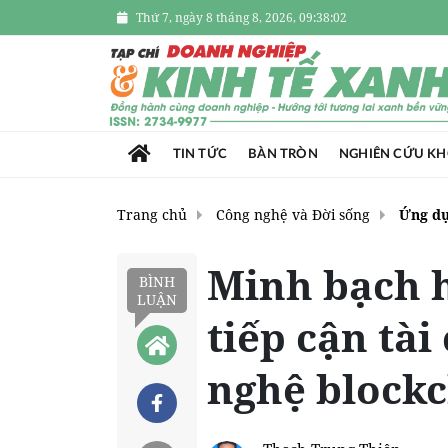
Thứ 7, ngày 8 tháng 8, 2026, 09:38:03
TIN TỨC
BÀN TRÒN
NGHIÊN CỨU K
Trang chủ
Công nghệ và Đời sống
Ứng d
Minh bạch h
BÌNH
LUẬN
tiếp cận tà
nghệ block