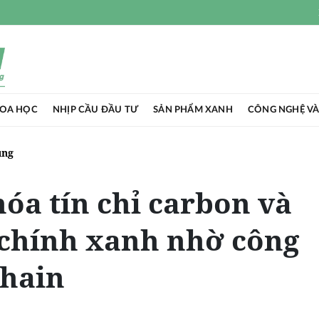
HOA HỌC
NHỊP CẦU ĐẦU TƯ
SẢN PHẨM XANH
CÔNG NGHỆ VÀ
ụng
óa tín chỉ carbon và
i chính xanh nhờ công
chain