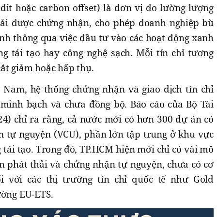
dit hoặc carbon offset) là đơn vị đo lường lượng
hải được chứng nhận, cho phép doanh nghiệp bù
nh thông qua việc đầu tư vào các hoạt động xanh
g tái tạo hay công nghệ sạch. Mỗi tín chỉ tương
ắt giảm hoặc hấp thụ.
ệt Nam, hệ thống chứng nhận và giao dịch tín chỉ
 minh bạch và chưa đồng bộ. Báo cáo của Bộ Tài
4) chỉ ra rằng, cả nước mới có hơn 300 dự án có
on tự nguyện (VCU), phần lớn tập trung ở khu vực
tái tạo. Trong đó, TP.HCM hiện mới chỉ có vài mô
 phát thải và chứng nhận tự nguyện, chưa có cơ
i với các thị trường tín chỉ quốc tế như Gold
ường EU-ETS.