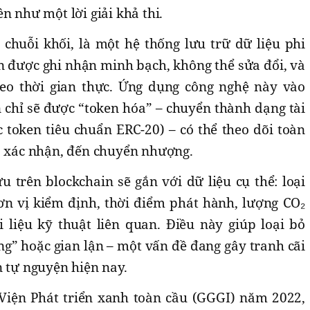
n như một lời giải khả thi.
 chuỗi khối, là một hệ thống lưu trữ dữ liệu phi
in được ghi nhận minh bạch, không thể sửa đổi, và
heo thời gian thực. Ứng dụng công nghệ này vào
 chỉ sẽ được “token hóa” – chuyển thành dạng tài
 token tiêu chuẩn ERC-20) – có thể theo dõi toàn
h, xác nhận, đến chuyển nhượng.
u trên blockchain sẽ gắn với dữ liệu cụ thể: loại
 đơn vị kiểm định, thời điểm phát hành, lượng CO₂
i liệu kỹ thuật liên quan. Điều này giúp loại bỏ
ùng” hoặc gian lận – một vấn đề đang gây tranh cãi
n tự nguyện hiện nay.
Viện Phát triển xanh toàn cầu (GGGI) năm 2022,