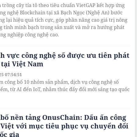
 trồng cây tía tô theo tiêu chuẩn VietGAP kết hợp ứng
ng nghệ Blockchain tại xã Bạch Ngọc (Nghệ An) bước
g lại hiệu quả tích cực, góp phần nâng cao giá trị nông
ng tính minh bạch trong sản xuất và mở ra hướng phát
ông nghiệp công nghệ cao.
nh vực công nghệ số được ưu tiên phát
 tại Việt Nam
25 07:54:51
m công bố 10 nhóm sản phẩm, dịch vụ công nghệ số
iểm, từ AI đến IoT, nhằm thúc đẩy đổi mới sáng tạo quốc
 bố nền tảng OnusChain: Dấu ấn công
Việt với mục tiêu phục vụ chuyển đổi
ốc gia