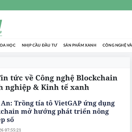
HOA HỌC
NHỊP CẦU ĐẦU TƯ
SẢN PHẨM XANH
CÔNG NGHỆ VÀ
Tin tức về Công nghệ Blockchain
h nghiệp & Kinh tế xanh
An: Trồng tía tô VietGAP ứng dụng
kchain mở hướng phát triển nông
p số
26 07:55:21