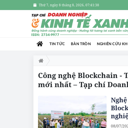
Thứ 7, ngày 8 tháng 8, 2026, 07:41:38
TIN TỨC
BÀN TRÒN
NGHIÊN CỨU K
Công nghệ Blockchain - 
mới nhất – Tạp chí Doan
Nghệ 
Bloc
nghiệ
08/07/20