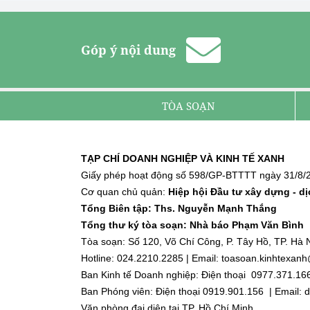
Góp ý nội dung
TÒA SOẠN
TẠP CHÍ DOANH NGHIỆP VÀ KINH TẾ XANH
Giấy phép hoạt động số 598/GP-BTTTT ngày 31/8/2
Cơ quan chủ quản:
Hiệp hội Đầu tư xây dựng - d
Tổng Biên tập: Ths. Nguyễn Mạnh Thắng
Tổng thư ký tòa soạn: Nhà báo Phạm Văn Bình
Tòa soạn: Số 120, Võ Chí Công, P. Tây Hồ, TP. Hà N
Hotline: 024.2210.2285 | Email: toasoan.kinhtexa
Ban Kinh tế Doanh nghiệp: Điện thoại 0977.371.16
Ban Phóng viên: Điện thoại 0919.901.156 | Email
Văn phòng đại diện tại TP. Hồ Chí Minh