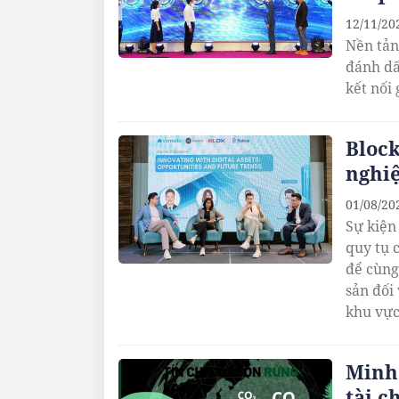
12/11/20
Nền tản
đánh dấ
kết nối
Block
nghiệ
01/08/20
Sự kiện
quy tụ 
để cùng
sản đối
khu vực
Minh 
tài c