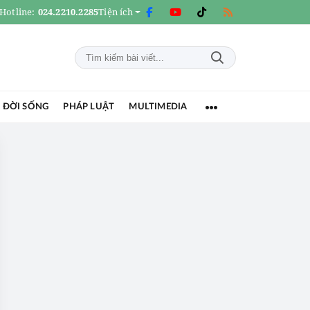
Hotline:
024.2210.2285
Tiện ích
 ĐỜI SỐNG
PHÁP LUẬT
MULTIMEDIA