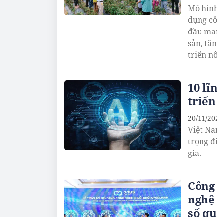
Mô hình
dụng cô
đầu man
sản, tă
triển n
10 lĩ
triển
20/11/20
Việt Na
trọng đ
gia.
Công
nghệ 
số qu