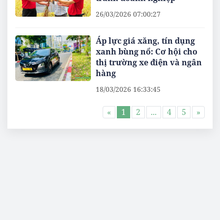
26/03/2026 07:00:27
Áp lực giá xăng, tín dụng
xanh bùng nổ: Cơ hội cho
thị trường xe điện và ngân
hàng
18/03/2026 16:33:45
«
1
2
...
4
5
»