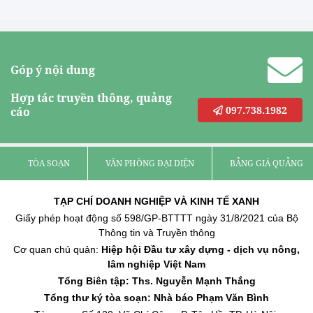
Góp ý nội dung
Hợp tác truyền thông, quảng
097.738.1982
cáo
TÒA SOẠN
VĂN PHÒNG ĐẠI DIỆN
BẢNG GIÁ QUẢNG C
TẠP CHÍ DOANH NGHIỆP VÀ KINH TẾ XANH
Giấy phép hoạt động số 598/GP-BTTTT ngày 31/8/2021 của Bộ
Thông tin và Truyền thông
Cơ quan chủ quản:
Hiệp hội Đầu tư xây dựng - dịch vụ nông,
lâm nghiệp Việt Nam
Tổng Biên tập: Ths. Nguyễn Mạnh Thắng
Tổng thư ký tòa soạn: Nhà báo Phạm Văn Bình