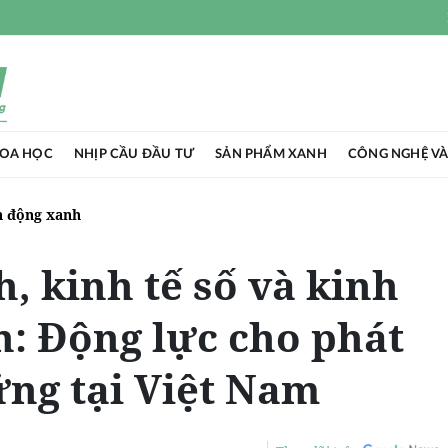
HOA HỌC
NHỊP CẦU ĐẦU TƯ
SẢN PHẨM XANH
CÔNG NGHỆ VÀ
 động xanh
, kinh tế số và kinh
n: Động lực cho phát
ững tại Việt Nam