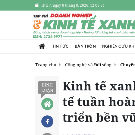
Thứ 7, ngày 8 tháng 8, 2026, 12:03:56
TIN TỨC
BÀN TRÒN
NGHIÊN CỨU K
Trang chủ
Công nghệ và Đời sống
Chuyển
Kinh tế xanh
BÌNH
LUẬN
tế tuần hoà
triển bền v