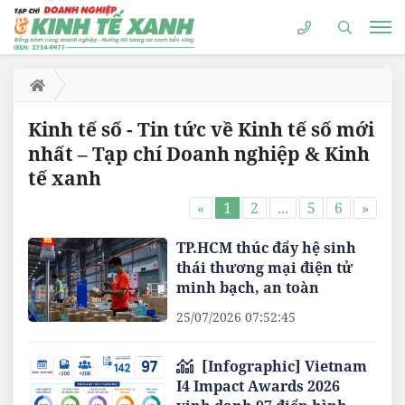
Kinh tế số - Tin tức về Kinh tế số mới
nhất – Tạp chí Doanh nghiệp & Kinh
tế xanh
«
1
2
...
5
6
»
TP.HCM thúc đẩy hệ sinh
thái thương mại điện tử
minh bạch, an toàn
25/07/2026 07:52:45
[Infographic] Vietnam
I4 Impact Awards 2026