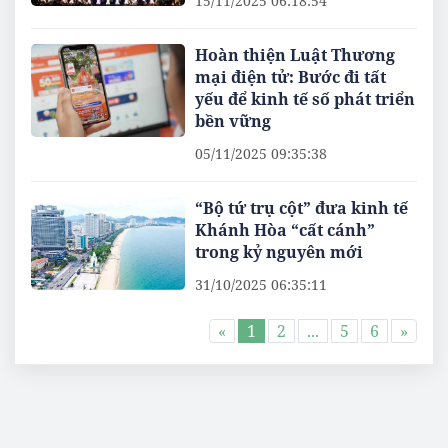
15/11/2025 06:18:54
Hoàn thiện Luật Thương
mại điện tử: Bước đi tất
yếu để kinh tế số phát triển
bền vững
05/11/2025 09:35:38
“Bộ tứ trụ cột” đưa kinh tế
Khánh Hòa “cất cánh”
trong kỷ nguyên mới
31/10/2025 06:35:11
«
1
2
...
5
6
»