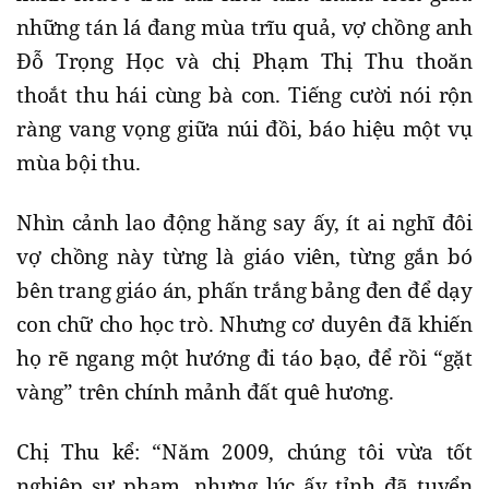
những tán lá đang mùa trĩu quả, vợ chồng anh
Đỗ Trọng Học và chị Phạm Thị Thu thoăn
thoắt thu hái cùng bà con. Tiếng cười nói rộn
ràng vang vọng giữa núi đồi, báo hiệu một vụ
mùa bội thu.
Nhìn cảnh lao động hăng say ấy, ít ai nghĩ đôi
vợ chồng này từng là giáo viên, từng gắn bó
bên trang giáo án, phấn trắng bảng đen để dạy
con chữ cho học trò. Nhưng cơ duyên đã khiến
họ rẽ ngang một hướng đi táo bạo, để rồi “gặt
vàng” trên chính mảnh đất quê hương.
Chị Thu kể: “Năm 2009, chúng tôi vừa tốt
nghiệp sư phạm, nhưng lúc ấy tỉnh đã tuyển