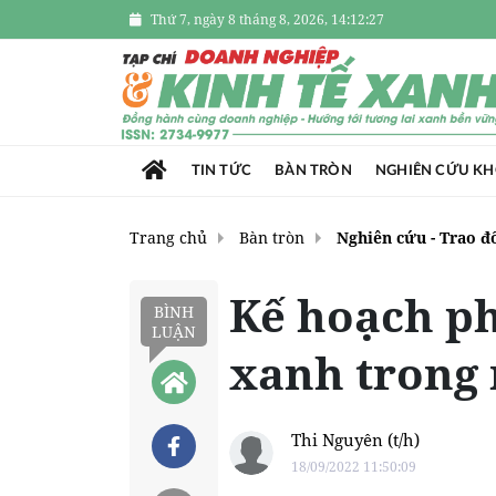
Thứ 7, ngày 8 tháng 8, 2026, 14:12:28
TIN TỨC
BÀN TRÒN
NGHIÊN CỨU K
Trang chủ
Bàn tròn
Nghiên cứu - Trao đ
Kế hoạch ph
BÌNH
LUẬN
xanh trong
Thi Nguyên (t/h)
18/09/2022 11:50:09