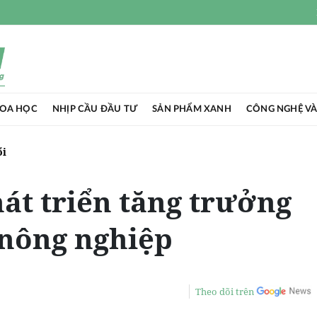
HOA HỌC
NHỊP CẦU ĐẦU TƯ
SẢN PHẨM XANH
CÔNG NGHỆ VÀ
ổi
át triển tăng trưởng
 nông nghiệp
Theo dõi trên