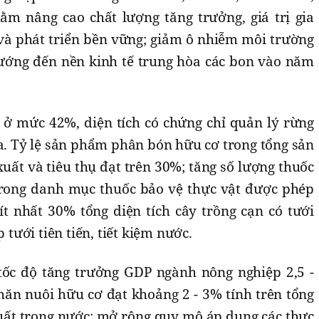
ằm nâng cao chất lượng tăng trưởng, giá trị gia
 và phát triển bền vững; giảm ô nhiễm môi trường
ướng đến nền kinh tế trung hòa các bon vào năm
ì ở mức 42%, diện tích có chứng chỉ quản lý rừng
ta. Tỷ lệ sản phẩm phân bón hữu cơ trong tổng sản
ất và tiêu thụ đạt trên 30%; tăng số lượng thuốc
trong danh mục thuốc bảo vệ thực vật được phép
ít nhất 30% tổng diện tích cây trồng cạn có tưới
ưới tiên tiến, tiết kiệm nước.
ốc độ tăng trưởng GDP ngành nông nghiệp 2,5 -
ăn nuôi hữu cơ đạt khoảng 2 - 3% tính trên tổng
ất trong nước; mở rộng quy mô áp dụng các thực