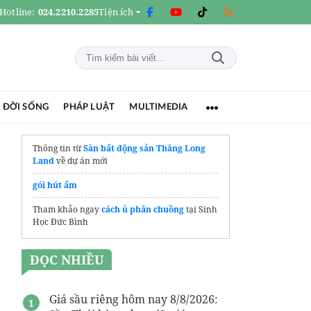
Hotline:
024.2210.2285
Tiện ích
 ĐỜI SỐNG
PHÁP LUẬT
MULTIMEDIA
Thông tin từ
Sàn bất động sản Thăng Long
Land
về dự án mới
gói hút ẩm
Tham khảo ngay
cách ủ phân chuồng
tại Sinh
Học Đức Bình
ĐỌC NHIỀU
Giá sầu riêng hôm nay 8/8/2026: