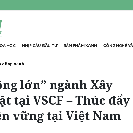
HOA HỌC
NHỊP CẦU ĐẦU TƯ
SẢN PHẨM XANH
CÔNG NGHỆ VÀ
 động xanh
ông lớn” ngành Xây
t tại VSCF – Thúc đẩy
n vững tại Việt Nam