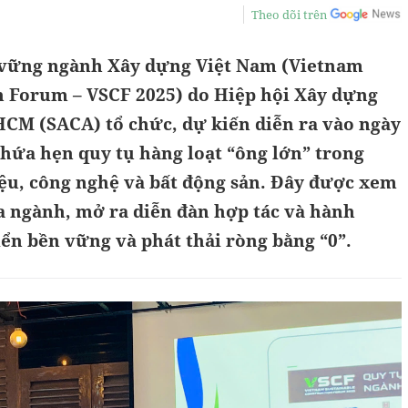
Theo dõi trên
n vững ngành Xây dựng Việt Nam (Vietnam
n Forum – VSCF 2025) do Hiệp hội Xây dựng
HCM (SACA) tổ chức, dự kiến diễn ra vào ngày
, hứa hẹn quy tụ hàng loạt “ông lớn” trong
iệu, công nghệ và bất động sản. Đây được xem
a ngành, mở ra diễn đàn hợp tác và hành
iển bền vững và phát thải ròng bằng “0”.