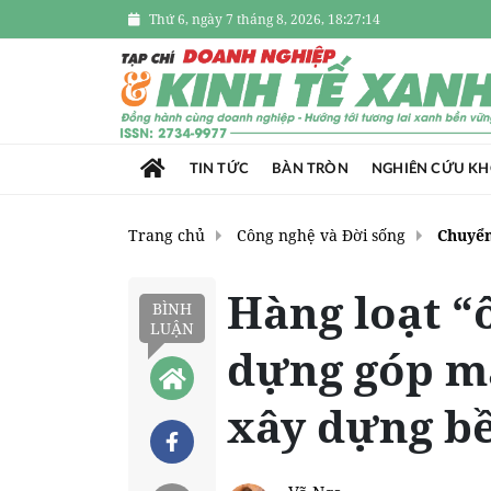
Thứ 6, ngày 7 tháng 8, 2026, 18:27:16
TIN TỨC
BÀN TRÒN
NGHIÊN CỨU K
Trang chủ
Công nghệ và Đời sống
Chuyển
Hàng loạt “
BÌNH
LUẬN
dựng góp mặ
xây dựng bề