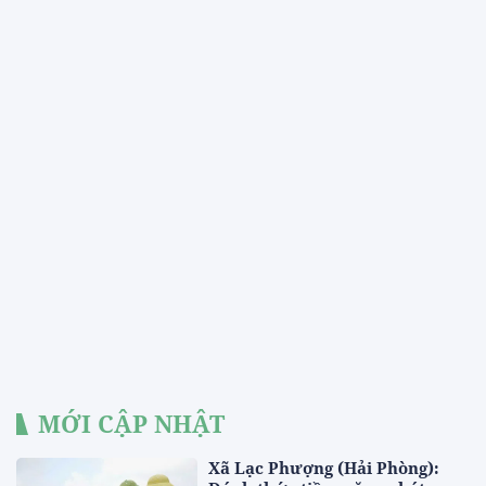
MỚI CẬP NHẬT
Xã Lạc Phượng (Hải Phòng):