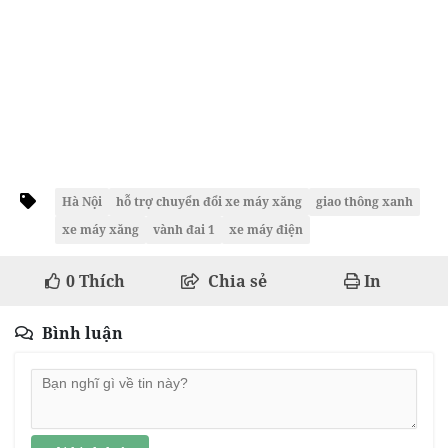
Hà Nội
hỗ trợ chuyển đổi xe máy xăng
giao thông xanh
xe máy xăng
vành đai 1
xe máy điện
0
Thích
Chia sẻ
In
Bình luận