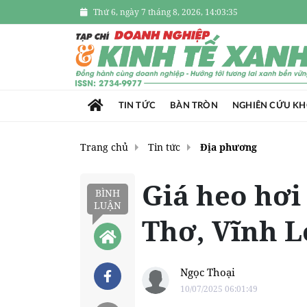
Thứ 6, ngày 7 tháng 8, 2026, 14:03:37
TIN TỨC
BÀN TRÒN
NGHIÊN CỨU K
Trang chủ
Tin tức
Địa phương
Giá heo hơi
BÌNH
LUẬN
Thơ, Vĩnh 
Ngọc Thoại
10/07/2025 06:01:49