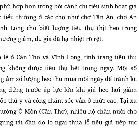
hù hợp hơn trong bối cảnh chi tiêu sinh hoạt gia
c tiểu thương ở các chợ như chợ Tân An, chợ An
nh Long cho biết lượng tiêu thụ thịt heo trong
ướng giảm, dù giá đã hạ nhiệt rõ rệt.
 lẻ ở Cần Thơ và Vĩnh Long, tình trạng tiêu thụ
g không được tiêu thụ hết trong ngày. Một số
i giảm số lượng heo thu mua mỗi ngày để tránh lỗ.
g đứng trước áp lực lớn khi giá heo hơi giảm
uốc thú y và công chăm sóc vẫn ở mức cao. Tại xã
hường Ô Môn (Cần Thơ), nhiều hộ chăn nuôi cho
ưng tái đàn do lo ngại thua lỗ nếu giá tiếp tục