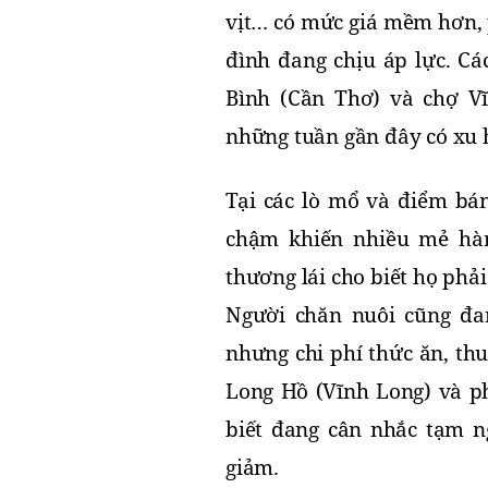
vịt… có mức giá mềm hơn, p
đình đang chịu áp lực. Cá
Bình (Cần Thơ) và chợ Vĩ
những tuần gần đây có xu h
Tại các lò mổ và điểm bán
chậm khiến nhiều mẻ hàn
thương lái cho biết họ phả
Người chăn nuôi cũng đan
nhưng chi phí thức ăn, th
Long Hồ (Vĩnh Long) và p
biết đang cân nhắc tạm ng
giảm.