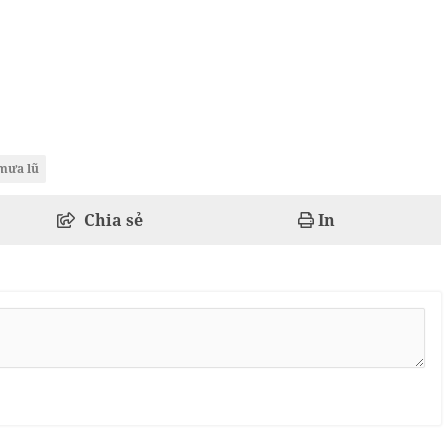
mưa lũ
Chia sẻ
In