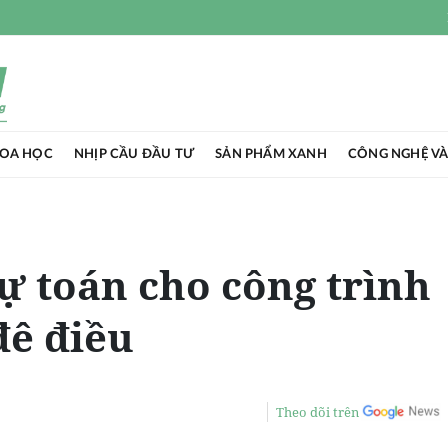
HOA HỌC
NHỊP CẦU ĐẦU TƯ
SẢN PHẨM XANH
CÔNG NGHỆ VÀ
 toán cho công trình
đê điều
Theo dõi trên