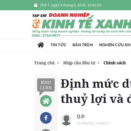
Thứ 7, ngày 8 tháng 8, 2026, 10:42:27
TIN TỨC
BÀN TRÒN
NGHIÊN CỨU K
Trang chủ
Nhịp cầu đầu tư
Chính sách
Định mức dự
BÌNH
LUẬN
thuỷ lợi và 
Q.D
01/08/2025 15:08:17