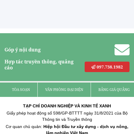
Góp ý nội dung
Hợp tác truyền thông, quảng
097.738.1982
cáo
TÒA SOẠN
VĂN PHÒNG ĐẠI DIỆN
BẢNG GIÁ QUẢNG C
TẠP CHÍ DOANH NGHIỆP VÀ KINH TẾ XANH
Giấy phép hoạt động số 598/GP-BTTTT ngày 31/8/2021 của Bộ
Thông tin và Truyền thông
Cơ quan chủ quản:
Hiệp hội Đầu tư xây dựng - dịch vụ nông,
lâm nghiệp Việt Nam