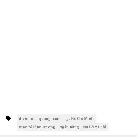
điểm tin
quảng nam
Tp. Hồ Chí Minh
kinh tế Bình Dương
Ngân hàng
Nhà ở xã hội