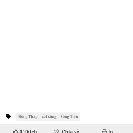
Đồng Tháp
cát sông
Sông Tiền
0
Thích
Chia sẻ
In